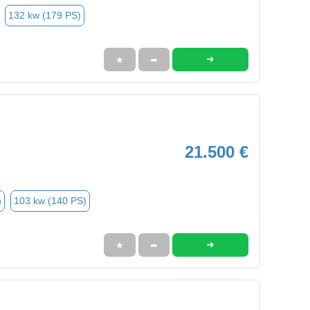
132 kw (179 PS)
➜
★
➦
21.500 €
n
103 kw (140 PS)
➜
★
➦