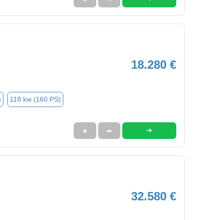
18.280 €
n
118 kw (160 PS)
➜
★
➦
32.580 €