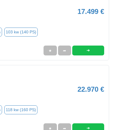
17.499 €
n
103 kw (140 PS)
➜
★
➦
22.970 €
n
118 kw (160 PS)
➜
★
➦