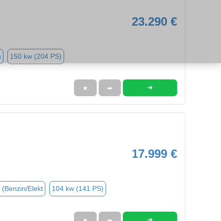
23.290 €
n
150 kw (204 PS)
➜
★
➦
17.999 €
 (Benzin/Elekt
104 kw (141 PS)
➜
★
➦