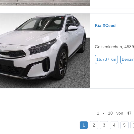
Kia XCeed
Gelsenkirchen, 458
16.737 km
Benzi
1 - 10 von 47
1
2
3
4
5