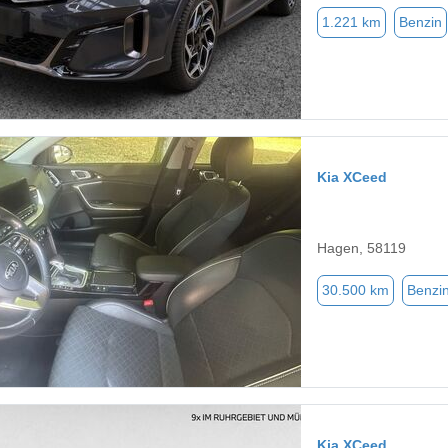
1.221 km
Benzin
Kia XCeed
Hagen, 58119
30.500 km
Benzi
Kia XCeed