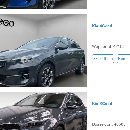
Kia XCeed
Wuppertal, 42103
34.249 km
Benzi
Kia XCeed
Düsseldorf, 40589