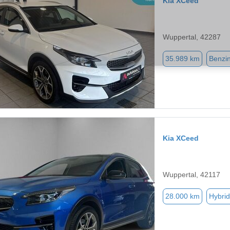
Kia XCeed
Wuppertal, 42287
35.989 km
Benzi
Kia XCeed
Wuppertal, 42117
28.000 km
Hybrid