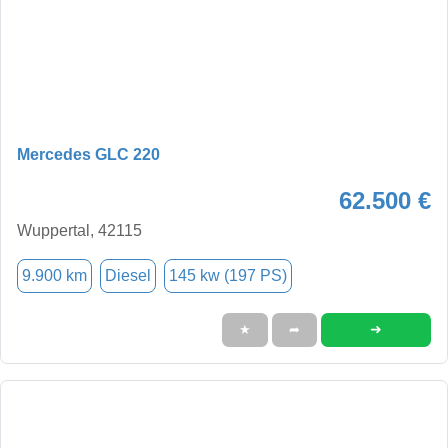
Mercedes GLC 220
62.500 €
Wuppertal, 42115
9.900 km
Diesel
145 kw (197 PS)
➜
★
➦