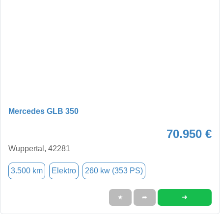
Mercedes GLB 350
70.950 €
Wuppertal, 42281
3.500 km
Elektro
260 kw (353 PS)
➜
★
➦