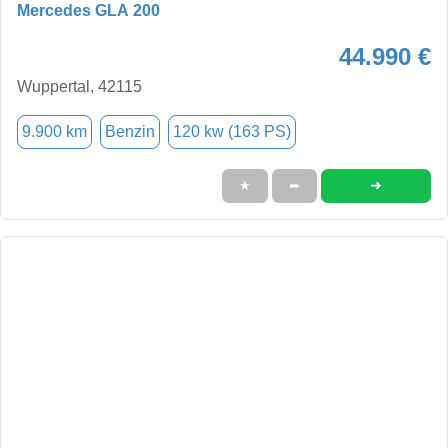
Mercedes GLA 200
44.990 €
Wuppertal, 42115
9.900 km
Benzin
120 kw (163 PS)
➜
★
➦