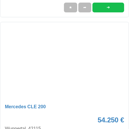
➜
★
➦
Mercedes CLE 200
54.250 €
Wuppertal, 42115