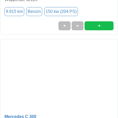
9.915 km
Benzin
150 kw (204 PS)
➜
★
➦
Mercedes C 300