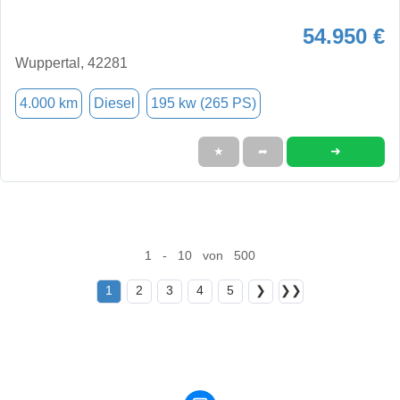
54.950 €
Wuppertal, 42281
4.000 km
Diesel
195 kw (265 PS)
➜
★
➦
1 - 10 von 500
1
2
3
4
5
❯
❯❯