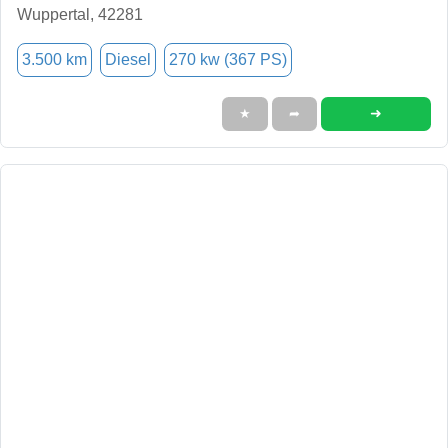
Wuppertal, 42281
3.500 km
Diesel
270 kw (367 PS)
➜
★
➦