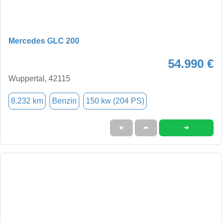
Mercedes GLC 200
54.990 €
Wuppertal, 42115
8.232 km
Benzin
150 kw (204 PS)
➜
★
➦