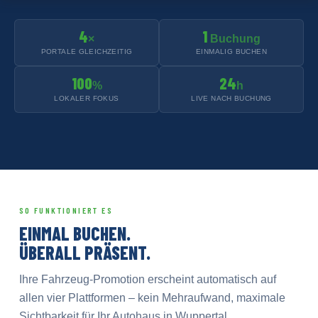
4
1
×
Buchung
PORTALE GLEICHZEITIG
EINMALIG BUCHEN
100
24
%
h
LOKALER FOKUS
LIVE NACH BUCHUNG
SO FUNKTIONIERT ES
EINMAL BUCHEN.
ÜBERALL PRÄSENT.
Ihre Fahrzeug-Promotion erscheint automatisch auf
allen vier Plattformen – kein Mehraufwand, maximale
Sichtbarkeit für Ihr Autohaus in Wuppertal.