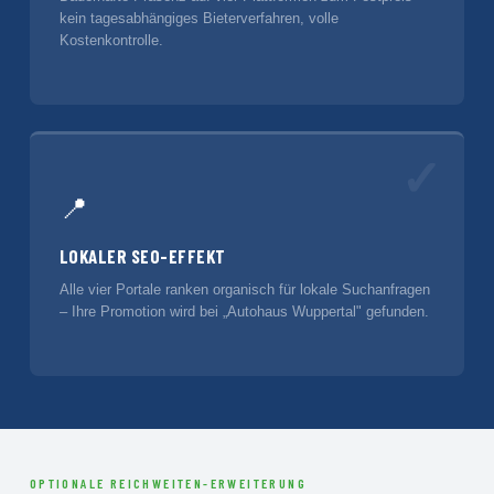
kein tagesabhängiges Bieterverfahren, volle
Kostenkontrolle.
✓
📍
LOKALER SEO-EFFEKT
Alle vier Portale ranken organisch für lokale Suchanfragen
– Ihre Promotion wird bei „Autohaus Wuppertal" gefunden.
OPTIONALE REICHWEITEN-ERWEITERUNG