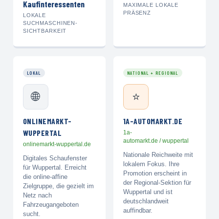
Kaufinteressenten
MAXIMALE LOKALE
PRÄSENZ
LOKALE
SUCHMASCHINEN-
SICHTBARKEIT
LOKAL
NATIONAL + REGIONAL
🌐
⭐
ONLINEMARKT-
1A-AUTOMARKT.DE
WUPPERTAL
1a-
automarkt.de / wuppertal
onlinemarkt-wuppertal.de
Nationale Reichweite mit
Digitales Schaufenster
lokalem Fokus. Ihre
für Wuppertal. Erreicht
Promotion erscheint in
die online-affine
der Regional-Sektion für
Zielgruppe, die gezielt im
Wuppertal und ist
Netz nach
deutschlandweit
Fahrzeugangeboten
auffindbar.
sucht.