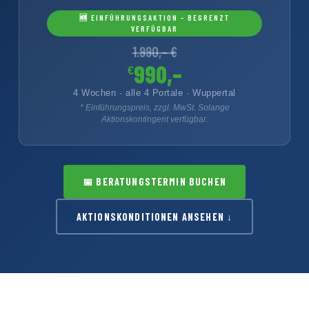
🆕 EINFÜHRUNGSAKTION – BEGRENZT
VERFÜGBAR
1.990,– €
990,–
€
4 Wochen · alle 4 Portale · Wuppertal
* Einführungspreis, zzgl. MwSt. Solange
Aktionskontingent verfügbar.
📅
BERATUNGSTERMIN BUCHEN
AKTIONSKONDITIONEN ANSEHEN ↓