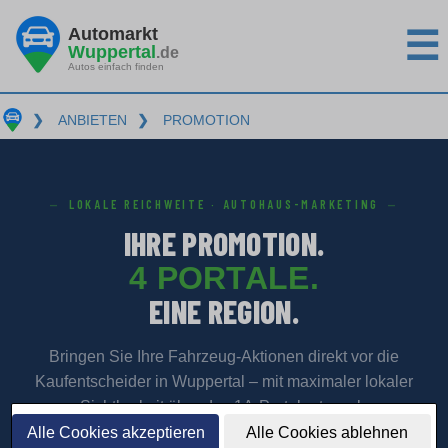
Automarkt
☰
Wuppertal
.de
Autos einfach finden
❯
ANBIETEN
❯
PROMOTION
LOKALE REICHWEITE · AUTOHAUS-MARKETING
IHRE PROMOTION.
4 PORTALE.
EINE REGION.
Bringen Sie Ihre Fahrzeug-Aktionen direkt vor die
Kaufentscheider in Wuppertal – mit maximaler lokaler
Sichtbarkeit über das 1A-Portalnetzwerk.
Alle Cookies akzeptieren
Alle Cookies ablehnen