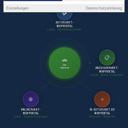
Einstellungen
Datenschutzerklärung
🏠
AUTOMARKT-
WUPPERTAL
Lokal · Kaufinteressenten
📋
🚗
IHRE
ANZEIGENMARKT-
PROMOTION
WUPPERTAL
Lokal · Breite Zielgruppe
🌐
⭐
ONLINEMARKT-
1A-AUTOMARKT.DE
WUPPERTAL
WUPPERTAL
Lokal · Digital-Zielgruppe
National + Regional