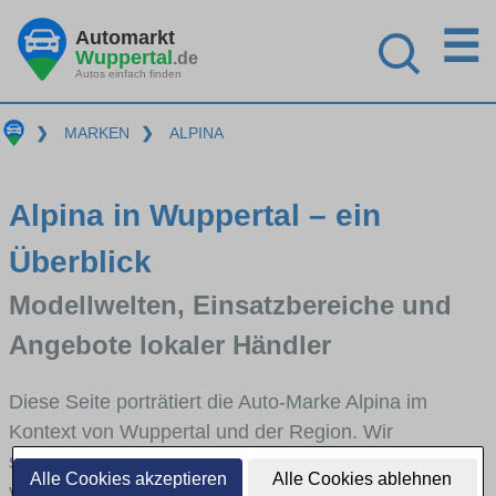
☰
Automarkt
Wuppertal
.de
Autos einfach finden
❯
MARKEN
❯
ALPINA
Alpina in Wuppertal – ein
Überblick
Modellwelten, Einsatzbereiche und
Angebote lokaler Händler
Diese Seite porträtiert die Auto-Marke Alpina im
Kontext von Wuppertal und der Region. Wir
skizzieren, in welchen Fahrzeugklassen Alpina stark
Alle Cookies akzeptieren
Alle Cookies ablehnen
vertreten ist, welche Modellreihen häufig im Stadt-