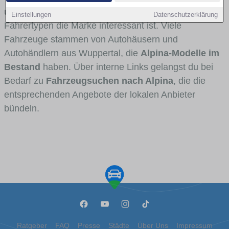
und Umlandverkehr zu sehen sind und für welche
Einstellungen
Datenschutzerklärung
Fahrertypen die Marke interessant ist. Viele
Fahrzeuge stammen von Autohäusern und
Autohändlern aus Wuppertal, die
Alpina-Modelle im
Bestand
haben. Über interne Links gelangst du bei
Bedarf zu
Fahrzeugsuchen nach Alpina
, die die
entsprechenden Angebote der lokalen Anbieter
bündeln.
Ratgeber
FAQ
Presse
Städte
Über Uns
Impressum