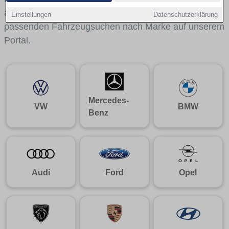
aus gelangst du mit internen Links bequem zu den
Einstellungen
Datenschutzerklärung
passenden Fahrzeugsuchen nach Marke auf unserem
Portal.
Mercedes-
VW
BMW
Benz
Audi
Ford
Opel