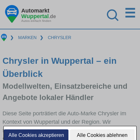
☰
Automarkt
Wuppertal
.de
Autos einfach finden
❯
MARKEN
❯
CHRYSLER
Chrysler in Wuppertal – ein
Überblick
Modellwelten, Einsatzbereiche und
Angebote lokaler Händler
Diese Seite porträtiert die Auto-Marke Chrysler im
Kontext von Wuppertal und der Region. Wir
skizzieren, in welchen Fahrzeugklassen Chrysler
Alle Cookies akzeptieren
Alle Cookies ablehnen
stark vertreten ist, welche Modellreihen häufig im