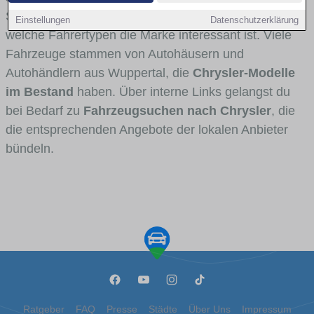
Stadt- und Umlandverkehr zu sehen sind und für
Einstellungen
Datenschutzerklärung
welche Fahrertypen die Marke interessant ist. Viele
Fahrzeuge stammen von Autohäusern und
Autohändlern aus Wuppertal, die
Chrysler-Modelle
im Bestand
haben. Über interne Links gelangst du
bei Bedarf zu
Fahrzeugsuchen nach Chrysler
, die
die entsprechenden Angebote der lokalen Anbieter
bündeln.
Ratgeber
FAQ
Presse
Städte
Über Uns
Impressum