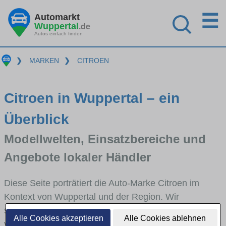
☰
Automarkt
Wuppertal
.de
Autos einfach finden
❯
MARKEN
❯
CITROEN
Citroen in Wuppertal – ein
Überblick
Modellwelten, Einsatzbereiche und
Angebote lokaler Händler
Diese Seite porträtiert die Auto-Marke Citroen im
Kontext von Wuppertal und der Region. Wir
skizzieren, in welchen Fahrzeugklassen Citroen stark
Alle Cookies akzeptieren
Alle Cookies ablehnen
vertreten ist, welche Modellreihen häufig im Stadt-