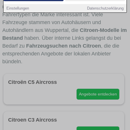
und Umlandverkehr zu sehen sind und für welche
Einstellungen
Datenschutzerklärung
Fahrertypen die Marke interessant ist. Viele
Fahrzeuge stammen von Autohäusern und
Autohändlern aus Wuppertal, die
Citroen-Modelle im
Bestand
haben. Über interne Links gelangst du bei
Bedarf zu
Fahrzeugsuchen nach Citroen
, die die
entsprechenden Angebote der lokalen Anbieter
bündeln.
Citroën C5 Aircross
Angebote entdecken
Citroen C3 Aircross