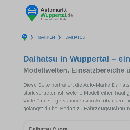
Automarkt
Wuppertal
.de
Autos einfach finden
❯
MARKEN
❯
DAIHATSU
Daihatsu in Wuppertal – ei
Modellwelten, Einsatzbereiche 
Diese Seite porträtiert die Auto-Marke Daiha
stark vertreten ist, welche Modellreihen häuf
Viele Fahrzeuge stammen von Autohäusern un
gelangst du bei Bedarf zu
Fahrzeugsuchen n
Daihatsu Cuore