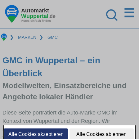
☰
Automarkt
Wuppertal
.de
Autos einfach finden
❯
MARKEN
❯
GMC
GMC in Wuppertal – ein
Überblick
Modellwelten, Einsatzbereiche und
Angebote lokaler Händler
Diese Seite porträtiert die Auto-Marke GMC im
Kontext von Wuppertal und der Region. Wir
skizzieren, in welchen Fahrzeugklassen GMC stark
Alle Cookies akzeptieren
Alle Cookies ablehnen
vertreten ist, welche Modellreihen häufig im Stadt-