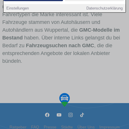
und Umlandverkehr zu sehen sind und für welche
Einstellungen
Datenschutzerklärung
Fahrertypen die Marke interessant ist. Viele
Fahrzeuge stammen von Autohäusern und
Autohändlern aus Wuppertal, die
GMC-Modelle im
Bestand
haben. Über interne Links gelangst du bei
Bedarf zu
Fahrzeugsuchen nach GMC
, die die
entsprechenden Angebote der lokalen Anbieter
bündeln.
Ratgeber
FAQ
Presse
Städte
Über Uns
Impressum