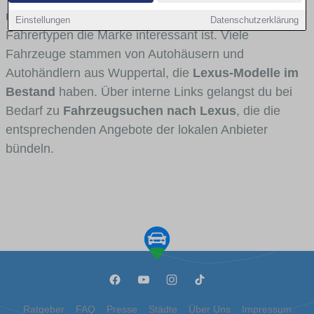
und Umlandverkehr zu sehen sind und für welche
Einstellungen
Datenschutzerklärung
Fahrertypen die Marke interessant ist. Viele
Fahrzeuge stammen von Autohäusern und
Autohändlern aus Wuppertal, die
Lexus-Modelle im
Bestand
haben. Über interne Links gelangst du bei
Bedarf zu
Fahrzeugsuchen nach Lexus
, die die
entsprechenden Angebote der lokalen Anbieter
bündeln.
Ratgeber
FAQ
Presse
Städte
Über Uns
Impressum