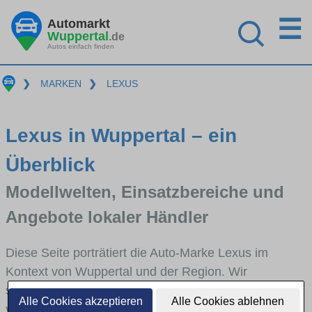
☰
Automarkt
Wuppertal
.de
Autos einfach finden
❯
MARKEN
❯
LEXUS
Lexus in Wuppertal – ein
Überblick
Modellwelten, Einsatzbereiche und
Angebote lokaler Händler
Diese Seite porträtiert die Auto-Marke Lexus im
Kontext von Wuppertal und der Region. Wir
skizzieren, in welchen Fahrzeugklassen Lexus stark
Alle Cookies akzeptieren
Alle Cookies ablehnen
vertreten ist, welche Modellreihen häufig im Stadt-