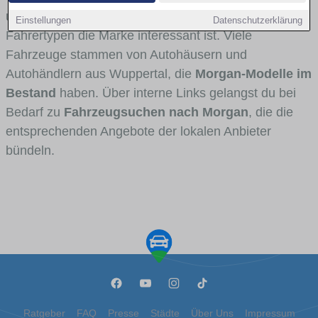
und Umlandverkehr zu sehen sind und für welche
Einstellungen
Datenschutzerklärung
Fahrertypen die Marke interessant ist. Viele
Fahrzeuge stammen von Autohäusern und
Autohändlern aus Wuppertal, die
Morgan-Modelle im
Bestand
haben. Über interne Links gelangst du bei
Bedarf zu
Fahrzeugsuchen nach Morgan
, die die
entsprechenden Angebote der lokalen Anbieter
bündeln.
Ratgeber
FAQ
Presse
Städte
Über Uns
Impressum