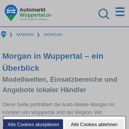
☰
Automarkt
Wuppertal
.de
Autos einfach finden
❯
MARKEN
❯
MORGAN
Morgan in Wuppertal – ein
Überblick
Modellwelten, Einsatzbereiche und
Angebote lokaler Händler
Diese Seite porträtiert die Auto-Marke Morgan im
Kontext von Wuppertal und der Region. Wir
skizzieren, in welchen Fahrzeugklassen Morgan stark
Alle Cookies akzeptieren
Alle Cookies ablehnen
vertreten ist, welche Modellreihen häufig im Stadt-