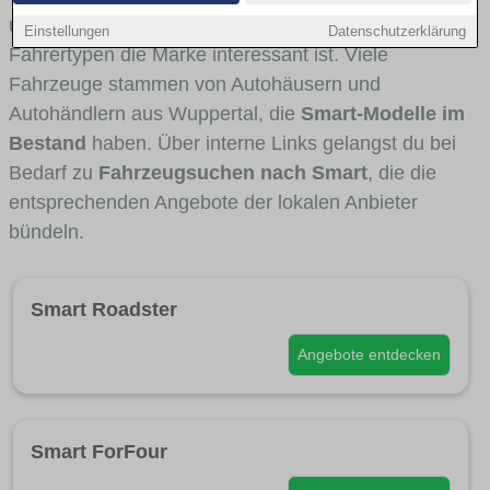
und Umlandverkehr zu sehen sind und für welche
Einstellungen
Datenschutzerklärung
Fahrertypen die Marke interessant ist. Viele
Fahrzeuge stammen von Autohäusern und
Autohändlern aus Wuppertal, die
Smart-Modelle im
Bestand
haben. Über interne Links gelangst du bei
Bedarf zu
Fahrzeugsuchen nach Smart
, die die
entsprechenden Angebote der lokalen Anbieter
bündeln.
Smart Roadster
Angebote entdecken
Smart ForFour