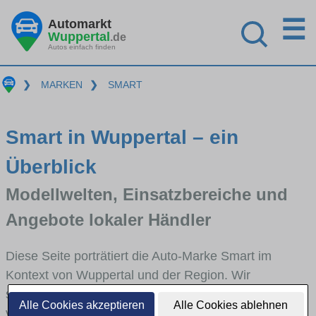
☰
Automarkt
Wuppertal
.de
Autos einfach finden
❯
MARKEN
❯
SMART
Smart in Wuppertal – ein
Überblick
Modellwelten, Einsatzbereiche und
Angebote lokaler Händler
Diese Seite porträtiert die Auto-Marke Smart im
Kontext von Wuppertal und der Region. Wir
skizzieren, in welchen Fahrzeugklassen Smart stark
Alle Cookies akzeptieren
Alle Cookies ablehnen
vertreten ist, welche Modellreihen häufig im Stadt-