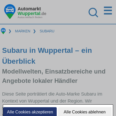
☰
Automarkt
Wuppertal
.de
Autos einfach finden
❯
MARKEN
❯
SUBARU
Subaru in Wuppertal – ein
Überblick
Modellwelten, Einsatzbereiche und
Angebote lokaler Händler
Diese Seite porträtiert die Auto-Marke Subaru im
Kontext von Wuppertal und der Region. Wir
skizzieren, in welchen Fahrzeugklassen Subaru stark
Alle Cookies akzeptieren
Alle Cookies ablehnen
vertreten ist, welche Modellreihen häufig im Stadt-