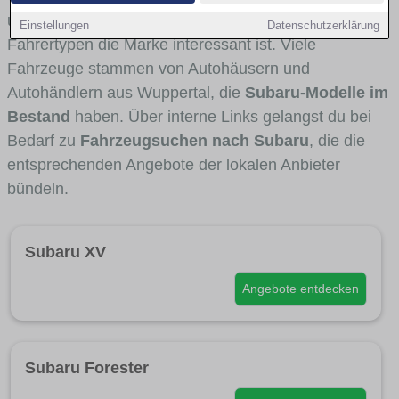
und Umlandverkehr zu sehen sind und für welche
Einstellungen
Datenschutzerklärung
Fahrertypen die Marke interessant ist. Viele
Fahrzeuge stammen von Autohäusern und
Autohändlern aus Wuppertal, die
Subaru-Modelle im
Bestand
haben. Über interne Links gelangst du bei
Bedarf zu
Fahrzeugsuchen nach Subaru
, die die
entsprechenden Angebote der lokalen Anbieter
bündeln.
Subaru XV
Angebote entdecken
Subaru Forester