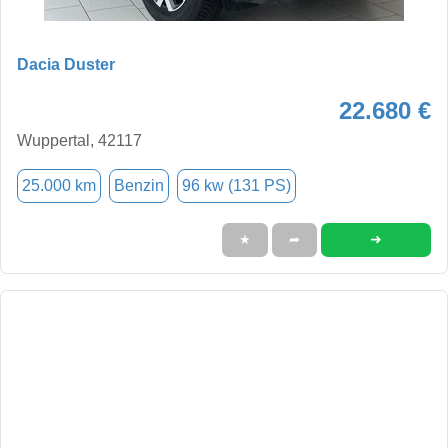
Dacia Duster
22.680 €
Wuppertal, 42117
25.000 km
Benzin
96 kw (131 PS)
➜
★
➦