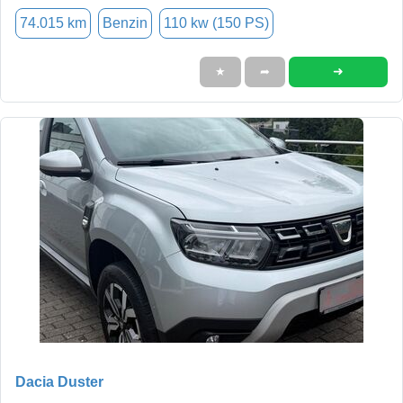
74.015 km
Benzin
110 kw (150 PS)
➜
★
➦
Dacia Duster