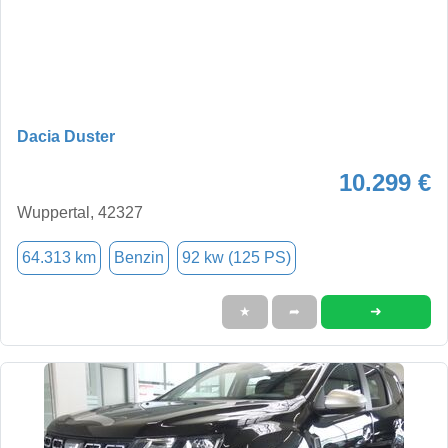
Dacia Duster
10.299 €
Wuppertal, 42327
64.313 km
Benzin
92 kw (125 PS)
➜
★
➦