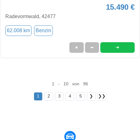
15.490 €
Radevormwald, 42477
62.008 km
Benzin
➜
★
➦
1 - 10 von 96
1
2
3
4
5
❯
❯❯