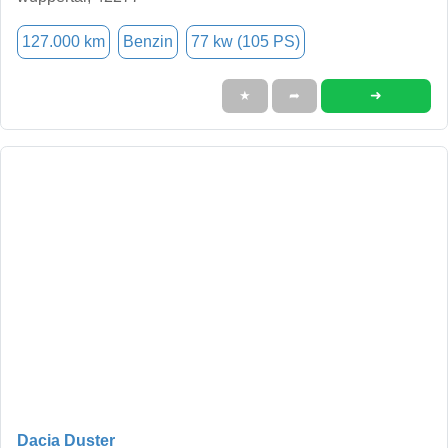
127.000 km
Benzin
77 kw (105 PS)
➜
★
➦
Dacia Duster