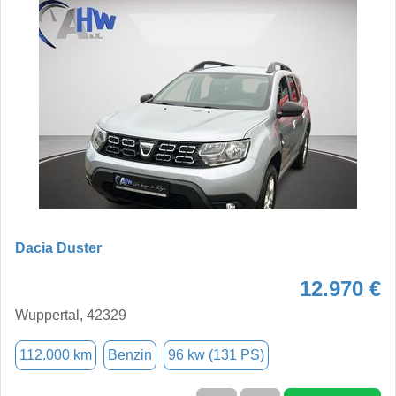
Dacia Duster
12.970 €
Wuppertal, 42329
112.000 km
Benzin
96 kw (131 PS)