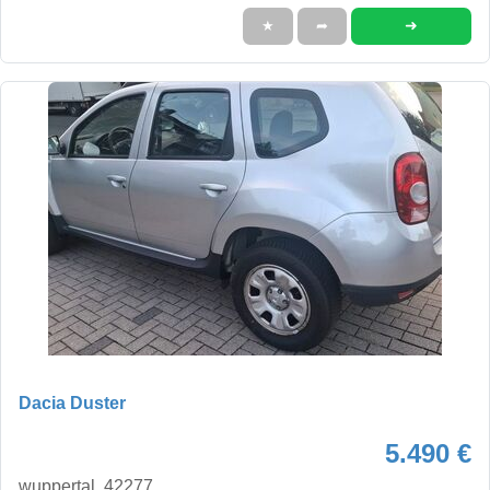
➜
★
➦
Dacia Duster
5.490 €
wuppertal, 42277