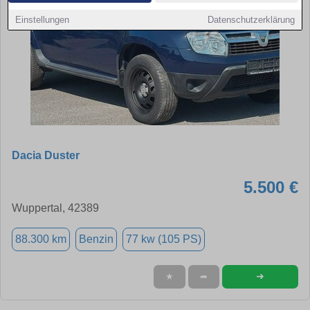
Einstellungen
Datenschutzerklärung
Dacia Duster
5.500 €
Wuppertal, 42389
88.300 km
Benzin
77 kw (105 PS)
➜
★
➦