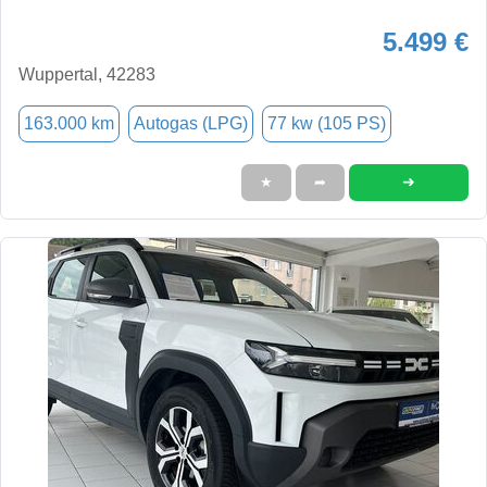
5.499 €
Wuppertal, 42283
163.000 km
Autogas (LPG)
77 kw (105 PS)
➜
★
➦