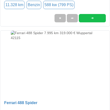
11.328 km
Benzin
588 kw (799 PS)
➜
★
➦
Ferrari 488 Spider