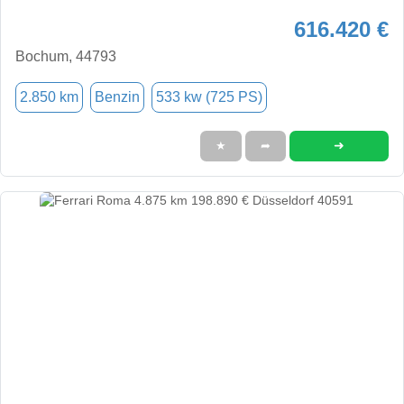
616.420 €
Bochum, 44793
2.850 km
Benzin
533 kw (725 PS)
➜
★
➦