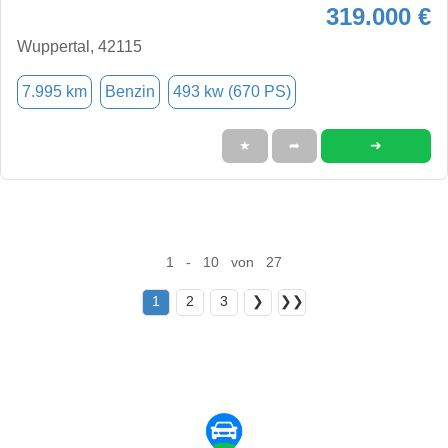
319.000 €
Wuppertal, 42115
7.995 km
Benzin
493 kw (670 PS)
➜
★
➦
1 - 10 von 27
1
2
3
❯
❯❯