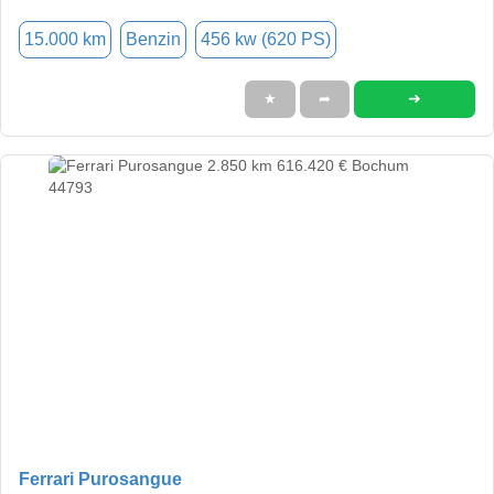
15.000 km
Benzin
456 kw (620 PS)
➜
★
➦
Ferrari Purosangue