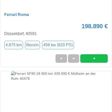
Ferrari Roma
198.890 €
Düsseldorf, 40591
4.875 km
Benzin
456 kw (620 PS)
➜
★
➦