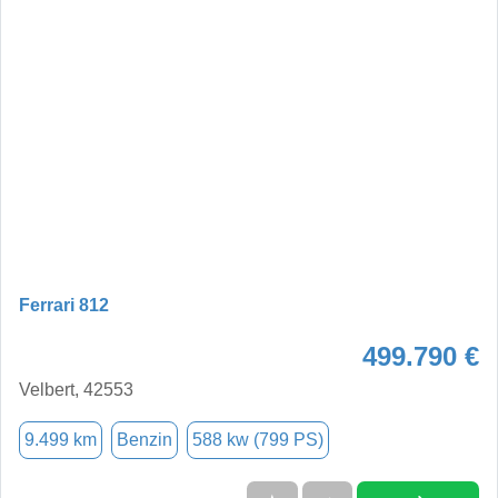
Ferrari 812
499.790 €
Velbert, 42553
9.499 km
Benzin
588 kw (799 PS)