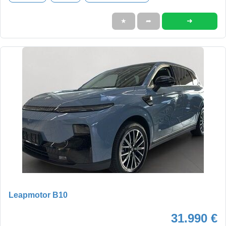
➜
★
➦
Leapmotor B10
31.990 €