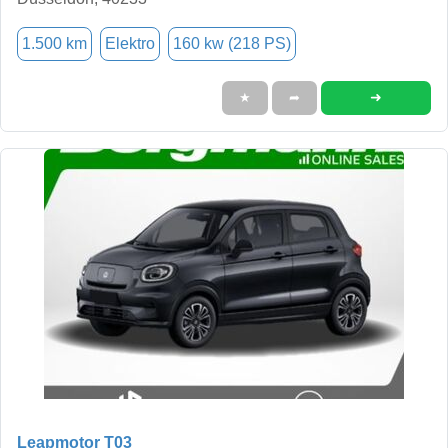
1.500 km
Elektro
160 kw (218 PS)
➜
★
➦
Leapmotor T03