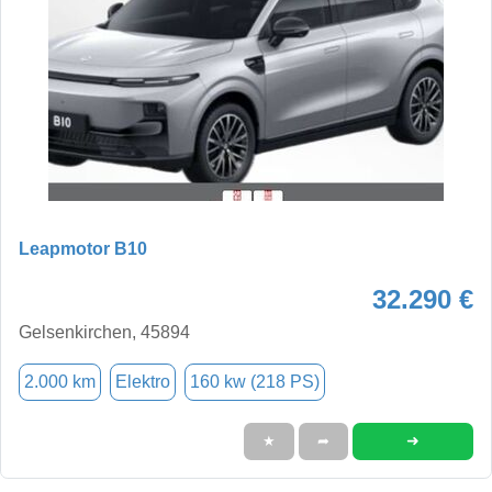
Leapmotor B10
32.290 €
Gelsenkirchen, 45894
2.000 km
Elektro
160 kw (218 PS)
➜
★
➦