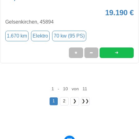
19.190 €
Gelsenkirchen, 45894
1.670 km
Elektro
70 kw (95 PS)
➜
★
➦
1 - 10 von 11
1
2
❯
❯❯