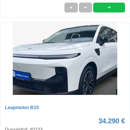
➜
★
➦
Leapmotor B10
34.290 €
Düsseldorf, 40233