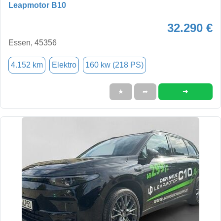
Leapmotor B10
32.290 €
Essen, 45356
4.152 km
Elektro
160 kw (218 PS)
➜
★
➦