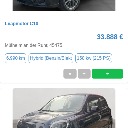
Leapmotor C10
33.888 €
Mülheim an der Ruhr, 45475
6.990 km
Hybrid (Benzin/Elekt
158 kw (215 PS)
➜
★
➦