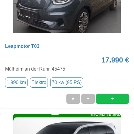
Leapmotor T03
17.990 €
Mülheim an der Ruhr, 45475
1.990 km
Elektro
70 kw (95 PS)
➜
★
➦