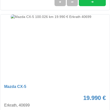
➜
★
➦
Mazda CX-5
19.990 €
Erkrath, 40699