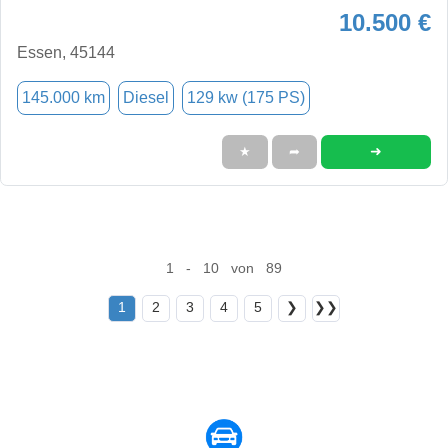
10.500 €
Essen, 45144
145.000 km
Diesel
129 kw (175 PS)
➜
★
➦
1 - 10 von 89
1
2
3
4
5
❯
❯❯