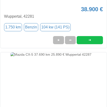
38.900 €
Wuppertal, 42281
1.750 km
Benzin
104 kw (141 PS)
➜
★
➦