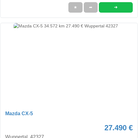
➜
★
➦
Mazda CX-5
27.490 €
Wuppertal, 42327