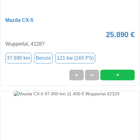
Mazda CX-5
25.890 €
Wuppertal, 42287
37.690 km
Benzin
121 kw (165 PS)
➜
★
➦