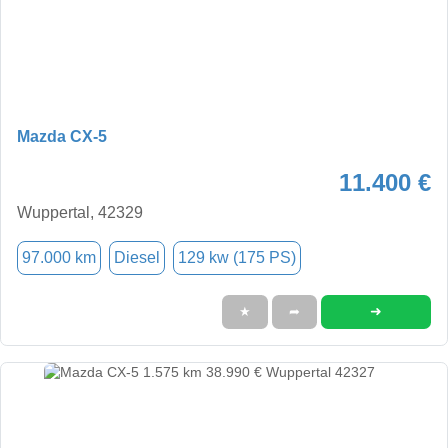
Mazda CX-5
11.400 €
Wuppertal, 42329
97.000 km
Diesel
129 kw (175 PS)
➜
★
➦