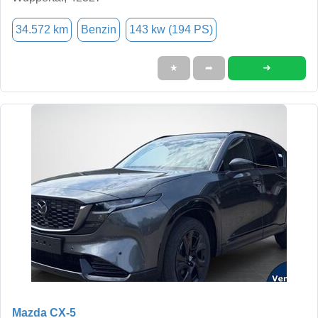
34.572 km
Benzin
143 kw (194 PS)
➜
★
➦
Mazda CX-5