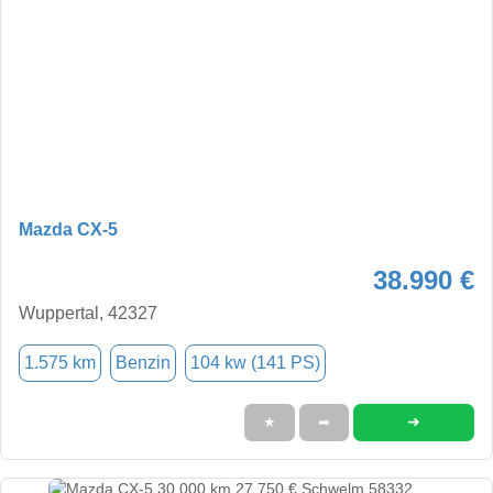
Mazda CX-5
38.990 €
Wuppertal, 42327
1.575 km
Benzin
104 kw (141 PS)
➜
★
➦