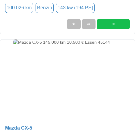
100.026 km
Benzin
143 kw (194 PS)
➜
★
➦
Mazda CX-5