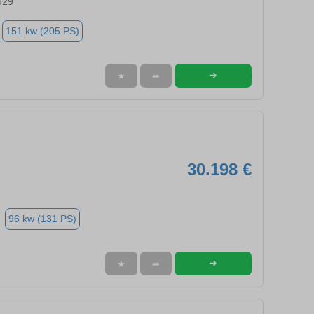
929
151 kw (205 PS)
➜
★
➦
30.198 €
96 kw (131 PS)
➜
★
➦