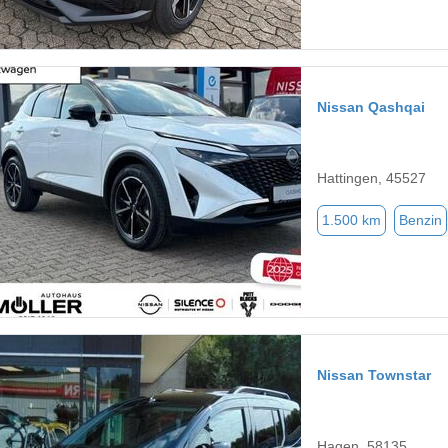
Nissan Qashqai
Hattingen, 45527
1.500 km
Benzin
Nissan Townstar
Hagen, 58135