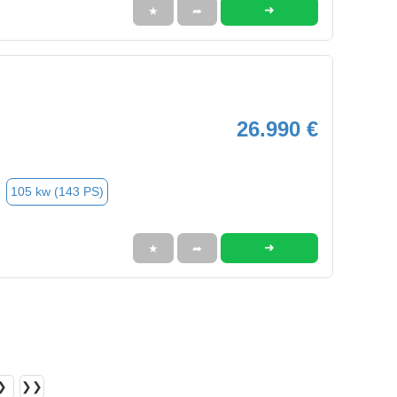
➜
★
➦
26.990 €
105 kw (143 PS)
➜
★
➦
❯
❯❯