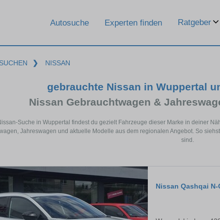
Ratgeber
Autosuche
Experten finden
SUCHEN
❯
NISSAN
gebrauchte Nissan in Wuppertal 
Nissan Gebrauchtwagen & Jahreswage
Nissan-Suche in Wuppertal findest du gezielt Fahrzeuge dieser Marke in deiner N
agen, Jahreswagen und aktuelle Modelle aus dem regionalen Angebot. So siehst 
sind.
Nissan Qashqai N-