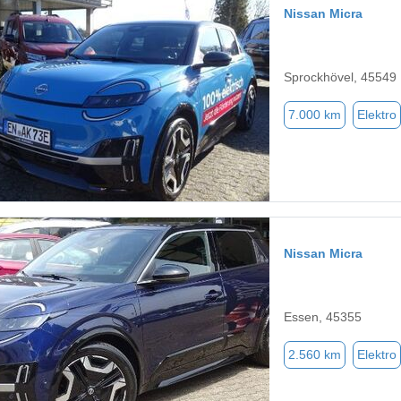
Nissan Micra
Sprockhövel, 45549
7.000 km
Elektro
Nissan Micra
Essen, 45355
2.560 km
Elektro