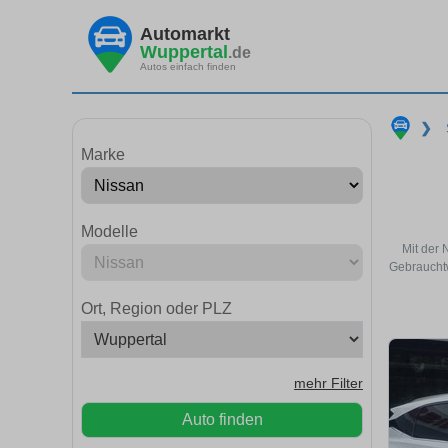
Automarkt
Wuppertal
.de
Autos einfach finden
❯
Marke
Modelle
Mit der 
Gebrauchtw
Ort, Region oder PLZ
mehr Filter
Auto finden