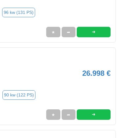
96 kw (131 PS)
➜
★
➦
26.998 €
90 kw (122 PS)
➜
★
➦