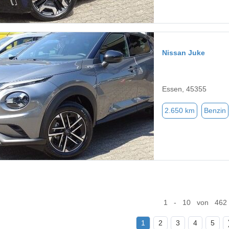
Nissan Juke
Essen, 45355
2.650 km
Benzin
1 - 10 von 462
1
2
3
4
5