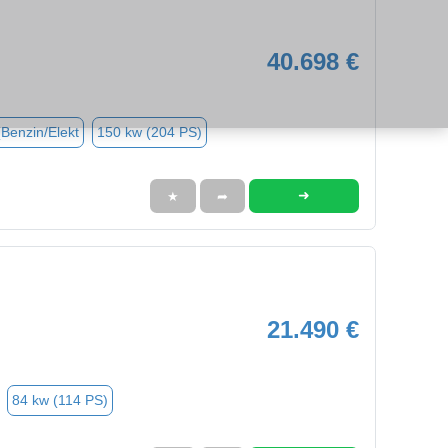
40.698 €
(Benzin/Elekt
150 kw (204 PS)
➜
★
➦
21.490 €
84 kw (114 PS)