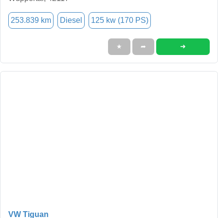
253.839 km
Diesel
125 kw (170 PS)
➜
★
➦
VW Tiguan