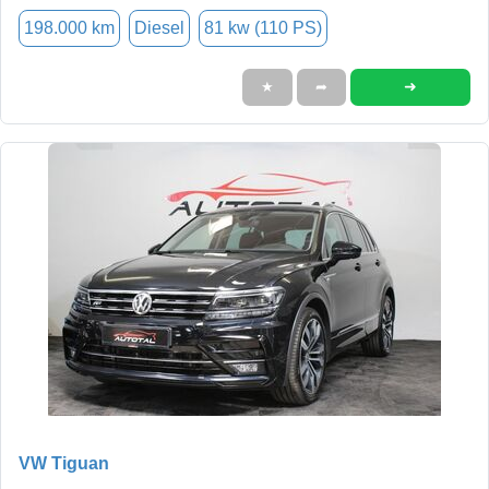
198.000 km
Diesel
81 kw (110 PS)
➜
★
➦
VW Tiguan