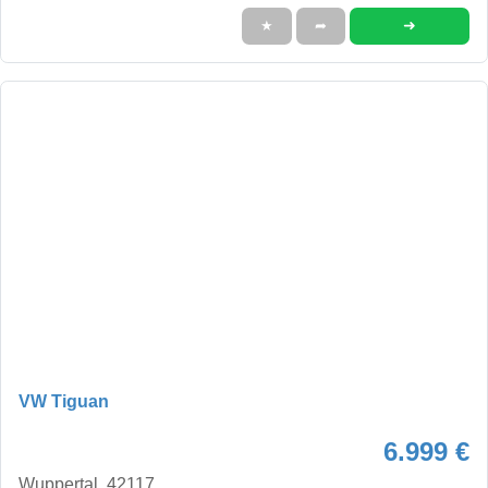
➜
★
➦
VW Tiguan
6.999 €
Wuppertal, 42117