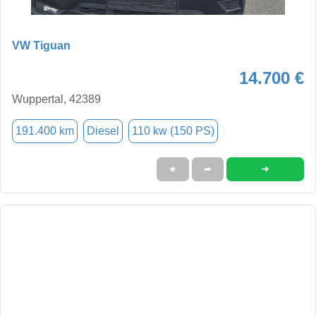
VW Tiguan
14.700 €
Wuppertal, 42389
191.400 km
Diesel
110 kw (150 PS)
➜
★
➦