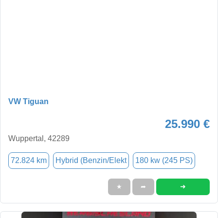
VW Tiguan
25.990 €
Wuppertal, 42289
72.824 km
Hybrid (Benzin/Elekt
180 kw (245 PS)
➜
★
➦