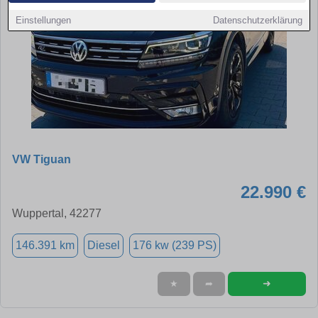
Einstellungen
Datenschutzerklärung
VW Tiguan
22.990 €
Wuppertal, 42277
146.391 km
Diesel
176 kw (239 PS)
➜
★
➦