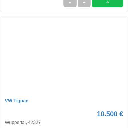
➜
★
➦
VW Tiguan
10.500 €
Wuppertal, 42327