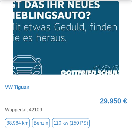
VW Tiguan
29.950 €
Wuppertal, 42109
38.984 km
Benzin
110 kw (150 PS)