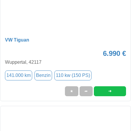
VW Tiguan
6.990 €
Wuppertal, 42117
141.000 km
Benzin
110 kw (150 PS)
➜
★
➦