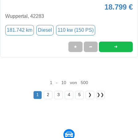
18.799 €
Wuppertal, 42283
181.742 km
Diesel
110 kw (150 PS)
➜
★
➦
1 - 10 von 500
1
2
3
4
5
❯
❯❯