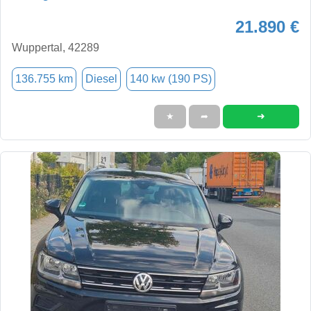
21.890 €
Wuppertal, 42289
136.755 km
Diesel
140 kw (190 PS)
➜
★
➦