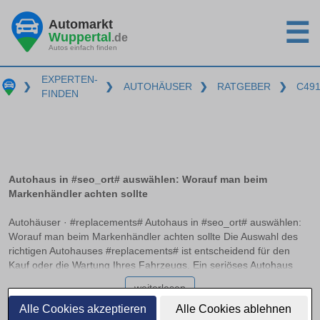
Automarkt
☰
Wuppertal
.de
Autos einfach finden
EXPERTEN-
❯
❯
AUTOHÄUSER
❯
RATGEBER
❯
C49
FINDEN
Autohaus in #seo_ort# auswählen: Worauf man beim
Markenhändler achten sollte
Autohäuser · #replacements# Autohaus in #seo_ort# auswählen:
Worauf man beim Markenhändler achten sollte Die Auswahl des
richtigen Autohauses #replacements# ist entscheidend für den
Kauf oder die Wartung Ihres Fahrzeugs. Ein seriöses Autohaus
zeichnet sich durch Transparenz, Fachkompetenz und
weiterlesen
Zuverlässigkeit aus. Doch wie unterscheidet man zwischen einem
Vertragshändler, autorisierten Servicepartnern und freien
Alle Cookies akzeptieren
Alle Cookies ablehnen