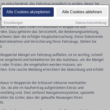
 es entscheidend, das Fahrzeug gründlich zu prüfen, bevor Sie
n Lack auf Kratzer, überprüfen Sie alle Funktionen, wie
Alle Cookies akzeptieren
Alle Cookies ablehnen
e auf den korrekten Kilometerstand. Solche Inspektionen helfen,
stellen, dass das Auto in einwandfreiem Zustand ist.
Einstellungen
Datenschutzerklärung
auf achten, dass Ihnen im Autohaus in Wuppertal alle
en. Dazu gehören das Serviceheft, die Bedienungsanleitung,
Nachweis über die erfolgte Hauptuntersuchung. Diese Dokumente
betriebnahme und Versicherung Ihres Fahrzeugs. Stellen Sie
d.
Wuppertal Mängel am Fahrzeug auffallen, ist es wichtig, schnell
eme umgehend und kontaktieren Sie das Autohaus, um die Mängel
en oder Fristen, die eingehalten werden müssen, um
en. Eine rasche Meldung erleichtert die Abwicklung und erhöht
ohaus in Wuppertal die Schlüssel inklusive eventueller
Sie, ob alle im Kaufvertrag aufgelisteten Extras und
onsfähig sind. Dies umfasst Navigationssysteme, spezielle
tellen Sie sicher, dass der gekaufte Neuwagen Ihren
ht.