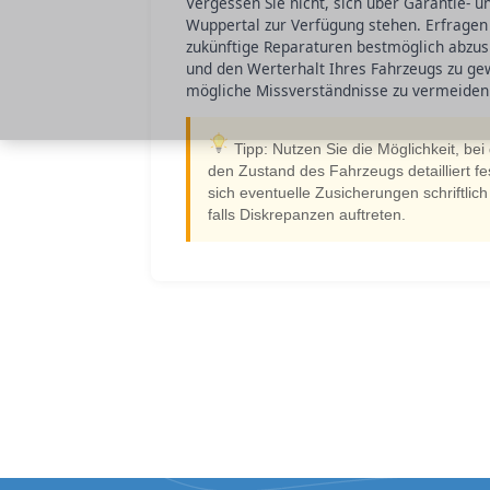
Vergessen Sie nicht, sich über Garantie- u
Wuppertal zur Verfügung stehen. Erfragen
zukünftige Reparaturen bestmöglich abzusi
und den Werterhalt Ihres Fahrzeugs zu ge
mögliche Missverständnisse zu vermeiden
Tipp: Nutzen Sie die Möglichkeit, be
den Zustand des Fahrzeugs detailliert fes
sich eventuelle Zusicherungen schriftlic
falls Diskrepanzen auftreten.