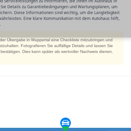
nd Serviceleistungen zu informieren, die Ihnen im Autohaus in
 Sie Details zu Garantiebedingungen und Wartungsplänen, um
chern. Diese Informationen sind wichtig, um die Langlebigkeit
währleisten. Eine klare Kommunikation mit dem Autohaus hilft,
.
i der Übergabe in Wuppertal eine Checkliste mitzubringen und
tzuhalten. Fotografieren Sie auffällige Details und lassen Sie
h bestätigen. Dies kann später als wertvoller Nachweis dienen,