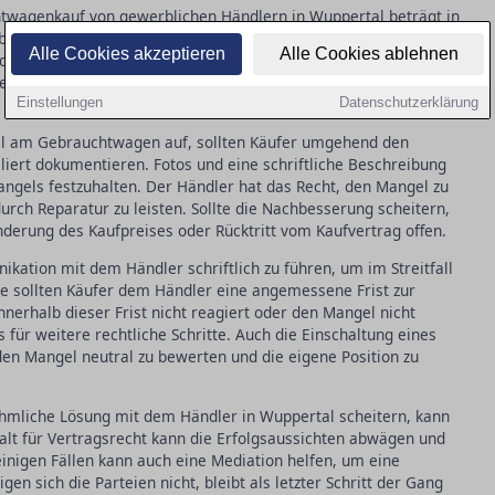
wagenkauf von gewerblichen Händlern in Wuppertal beträgt in
 ab dem Zeitpunkt der Übergabe des Fahrzeugs an den Käufer. In
Alle Cookies akzeptieren
Alle Cookies ablehnen
dass ein aufgetretener Mangel bereits bei der Übergabe vorlag,
iegt die Beweislast beim Käufer, der nachweisen muss, dass der
Einstellungen
Datenschutzerklärung
l am Gebrauchtwagen auf, sollten Käufer umgehend den
liert dokumentieren. Fotos und eine schriftliche Beschreibung
ngels festzuhalten. Der Händler hat das Recht, den Mangel zu
rch Reparatur zu leisten. Sollte die Nachbesserung scheitern,
derung des Kaufpreises oder Rücktritt vom Kaufvertrag offen.
nikation mit dem Händler schriftlich zu führen, um im Streitfall
e sollten Käufer dem Händler eine angemessene Frist zur
nerhalb dieser Frist nicht reagiert oder den Mangel nicht
s für weitere rechtliche Schritte. Auch die Einschaltung eines
den Mangel neutral zu bewerten und die eigene Position zu
hmliche Lösung mit dem Händler in Wuppertal scheitern, kann
walt für Vertragsrecht kann die Erfolgsaussichten abwägen und
inigen Fällen kann auch eine Mediation helfen, um eine
gen sich die Parteien nicht, bleibt als letzter Schritt der Gang