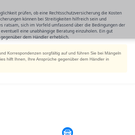
öglichkeit prüfen, ob eine Rechtsschutzversicherung die Kosten
icherungen können bei Streitigkeiten hilfreich sein und
 es ratsam, sich im Vorfeld umfassend über die Bedingungen der
eventuell eine unabhängige Beratung einzuholen. Ein gut
n gegenüber dem Händler erheblich.
nd Korrespondenzen sorgfältig auf und führen Sie bei Mängeln
 Dies hilft Ihnen, Ihre Ansprüche gegenüber dem Händler in