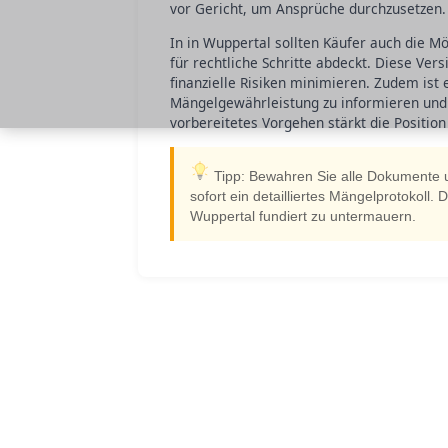
vor Gericht, um Ansprüche durchzusetzen.
In in Wuppertal sollten Käufer auch die M
für rechtliche Schritte abdeckt. Diese Vers
finanzielle Risiken minimieren. Zudem ist
Mängelgewährleistung zu informieren und 
vorbereitetes Vorgehen stärkt die Positio
Tipp: Bewahren Sie alle Dokumente u
sofort ein detailliertes Mängelprotokoll.
Wuppertal fundiert zu untermauern.