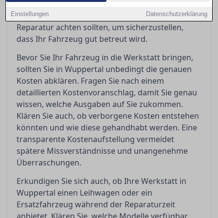
vermeiden. In diesem Ratgeber erfahren Sie,
Einstellungen
worauf Sie vor, während und nach einer
Datenschutzerklärung
Reparatur achten sollten, um sicherzustellen,
dass Ihr Fahrzeug gut betreut wird.
Bevor Sie Ihr Fahrzeug in die Werkstatt bringen,
sollten Sie in Wuppertal unbedingt die genauen
Kosten abklären. Fragen Sie nach einem
detaillierten Kostenvoranschlag, damit Sie genau
wissen, welche Ausgaben auf Sie zukommen.
Klären Sie auch, ob verborgene Kosten entstehen
könnten und wie diese gehandhabt werden. Eine
transparente Kostenaufstellung vermeidet
spätere Missverständnisse und unangenehme
Überraschungen.
Erkundigen Sie sich auch, ob Ihre Werkstatt in
Wuppertal einen Leihwagen oder ein
Ersatzfahrzeug während der Reparaturzeit
anbietet. Klären Sie, welche Modelle verfügbar