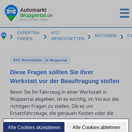
Automarkt
☰
Wuppertal
.de
Autos einfach finden
EXPERTEN-
KFZ-
RATGEBER
C
❯
❯
❯
❯
FINDEN
WERKSTAETTEN
KFZ-Werkstätten · in Wuppertal
Diese Fragen sollten Sie Ihrer
Werkstatt vor der Beauftragung stellen
Bevor Sie Ihr Fahrzeug in einer Werkstatt in
Wuppertal abgeben, ist es wichtig, im Voraus die
richtigen Fragen zu stellen. Ob es um
Ersatzfahrzeuge, die genauen Kosten oder die
Garantieleistungen geht – klären Sie diese
Punkte, um unangenehme Überraschungen zu
Alle Cookies akzeptieren
Alle Cookies ablehnen