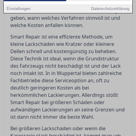
diesem Ratgeber werden die Vor- und Nachteile
Einstellungen
Datenschutzerklärung
beider Methoden beleuchtet, um Orientierung zu
geben, wann welches Verfahren sinnvoll ist und
welche Kosten anfallen können.
Smart Repair ist eine effiziente Methode, um
kleine Lackschäden wie Kratzer oder kleinere
Dellen schnell und kostengünstig zu beheben.
Diese Technik ist ideal, wenn die Grundstruktur
des Fahrzeugs nicht beschädigt ist und der Lack
noch intakt ist. In in Wuppertal bieten zahlreiche
Fachbetriebe diese Serviceoption an, oft zu
deutlich geringeren Kosten als bei
herkömmlichen Lackierungen. Allerdings stößt
Smart Repair bei größeren Schäden oder
aufwändigen Lackierungen an seine Grenzen und
ist dann nicht immer die beste Wahl.
Bei größeren Lackschäden oder wenn die
Karosserie stark beschädigt ist, kommt man um