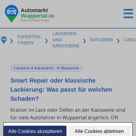
Automarkt
☰
Wuppertal
.de
Autos einfach finden
LACKIERER-
EXPERTEN-
UND-
RATGEBER
C491
❯
❯
❯
❯
FINDEN
KAROSSERIE
Lackierer & Karosserie · in Wuppertal
Smart Repair oder klassische
Lackierung: Was passt für welchen
Schaden?
Kratzer im Lack oder Dellen an der
sind
Karosserie
für viele Autofahrer in Wuppertal ärgerlich. Oft
stellt sich die Frage, ob Smart Repair ausreicht
Alle Cookies akzeptieren
oder eine klassische Lackierung nötig ist. In
Alle Cookies ablehnen