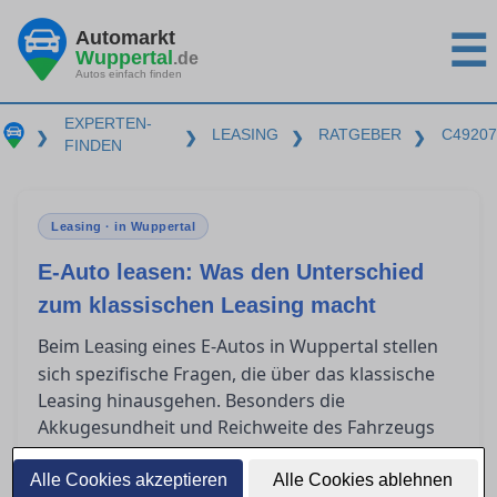
Automarkt
☰
Wuppertal
.de
Autos einfach finden
EXPERTEN-
LEASING
RATGEBER
C49207
❯
❯
❯
❯
FINDEN
Leasing · in Wuppertal
E-Auto leasen: Was den Unterschied
zum klassischen Leasing macht
Beim
eines E-Autos in Wuppertal stellen
Leasing
sich spezifische Fragen, die über das klassische
Leasing hinausgehen. Besonders die
Akkugesundheit und Reichweite des Fahrzeugs
sollten im Vertrag klar geregelt sein. Zudem
bieten steuerliche Vorteile und besondere
Alle Cookies akzeptieren
Alle Cookies ablehnen