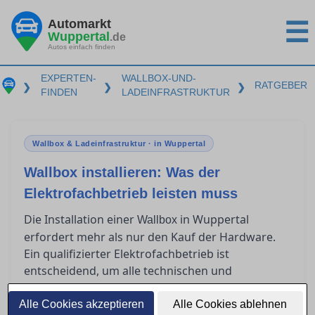
Automarkt
☰
Wuppertal
.de
Autos einfach finden
EXPERTEN-
WALLBOX-UND-
RATGEBER
❯
❯
❯
FINDEN
LADEINFRASTRUKTUR
Wallbox & Ladeinfrastruktur · in Wuppertal
Wallbox installieren: Was der
Elektrofachbetrieb leisten muss
Die Installation einer
in Wuppertal
Wallbox
erfordert mehr als nur den Kauf der Hardware.
Ein qualifizierter Elektrofachbetrieb ist
entscheidend, um alle technischen und
rechtlichen Anforderungen zu erfüllen. Dieser
Ratgeber beleuchtet, was bei der
Alle Cookies akzeptieren
Alle Cookies ablehnen