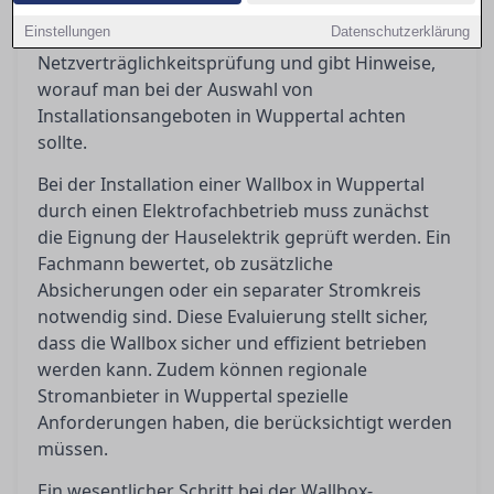
Installationsplanung zu beachten ist, erklärt die
Einstellungen
Datenschutzerklärung
Bedeutung der Netzanmeldung und
Netzverträglichkeitsprüfung und gibt Hinweise,
worauf man bei der Auswahl von
Installationsangeboten in Wuppertal achten
sollte.
Bei der Installation einer Wallbox in Wuppertal
durch einen Elektrofachbetrieb muss zunächst
die Eignung der Hauselektrik geprüft werden. Ein
Fachmann bewertet, ob zusätzliche
Absicherungen oder ein separater Stromkreis
notwendig sind. Diese Evaluierung stellt sicher,
dass die Wallbox sicher und effizient betrieben
werden kann. Zudem können regionale
Stromanbieter in Wuppertal spezielle
Anforderungen haben, die berücksichtigt werden
müssen.
Ein wesentlicher Schritt bei der Wallbox-