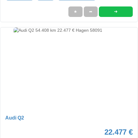
➜
★
➦
Audi Q2
22.477 €