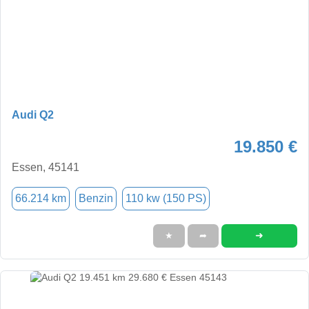
Audi Q2
19.850 €
Essen, 45141
66.214 km
Benzin
110 kw (150 PS)
➜
★
➦