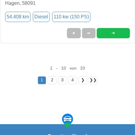
Hagen, 58091
54.408 km
Diesel
110 kw (150 PS)
➜
★
➦
1 - 10 von 33
1
2
3
4
❯
❯❯