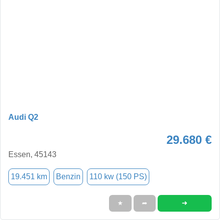
Audi Q2
29.680 €
Essen, 45143
19.451 km
Benzin
110 kw (150 PS)
➜
★
➦