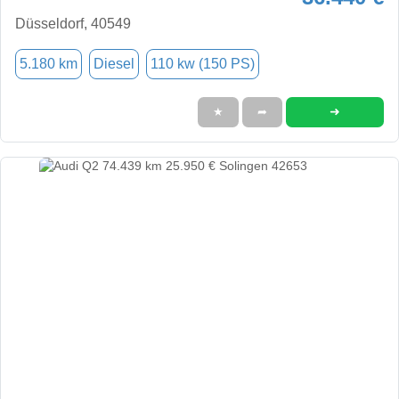
Düsseldorf, 40549
5.180 km
Diesel
110 kw (150 PS)
➜
★
➦