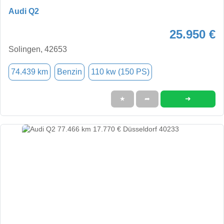
Audi Q2
25.950 €
Solingen, 42653
74.439 km
Benzin
110 kw (150 PS)
➜
★
➦