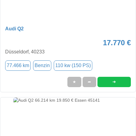
Audi Q2
17.770 €
Düsseldorf, 40233
77.466 km
Benzin
110 kw (150 PS)
➜
★
➦