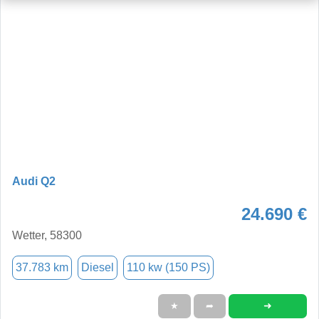
Audi Q2
24.690 €
Wetter, 58300
37.783 km
Diesel
110 kw (150 PS)
➜
★
➦