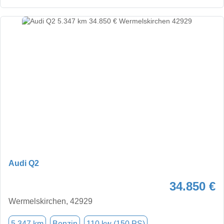
Audi Q2
34.850 €
Wermelskirchen, 42929
5.347 km
Benzin
110 kw (150 PS)