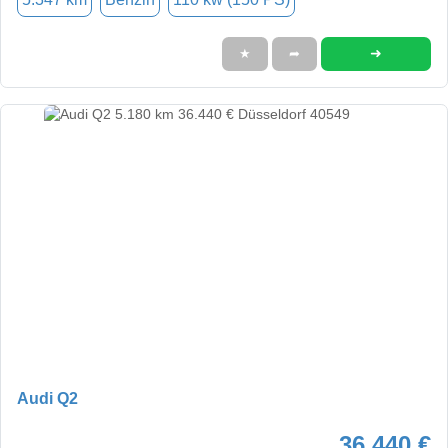
➜
★
➦
Audi Q2
36.440 €