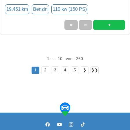
19.451 km
Benzin
110 kw (150 PS)
➜
★
➦
1 - 10 von 260
1
2
3
4
5
❯
❯❯