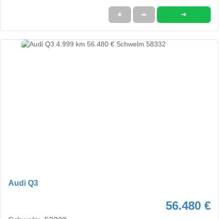
➜
★
➦
Audi Q3
56.480 €