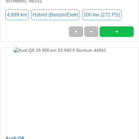
Schwelm, 58332
4.999 km
Hybrid (Benzin/Elekt
200 kw (272 PS)
➜
★
➦
Audi Q8