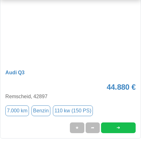
Audi Q3
44.880 €
Remscheid, 42897
7.000 km
Benzin
110 kw (150 PS)
➜
★
➦