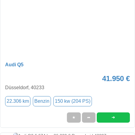
Audi Q5
41.950 €
Düsseldorf, 40233
22.306 km
Benzin
150 kw (204 PS)
➜
★
➦