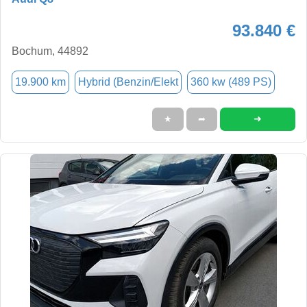
93.840 €
Bochum, 44892
19.900 km
Hybrid (Benzin/Elekt
360 kw (489 PS)
➜
★
➦