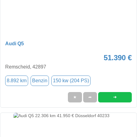
Audi Q5
51.390 €
Remscheid, 42897
8.892 km
Benzin
150 kw (204 PS)
➜
★
➦