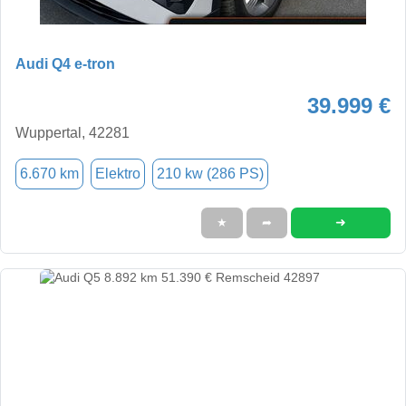
Audi Q4 e-tron
39.999 €
Wuppertal, 42281
6.670 km
Elektro
210 kw (286 PS)
➜
★
➦