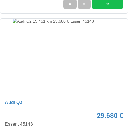
➜
★
➦
Audi Q2
29.680 €
Essen, 45143