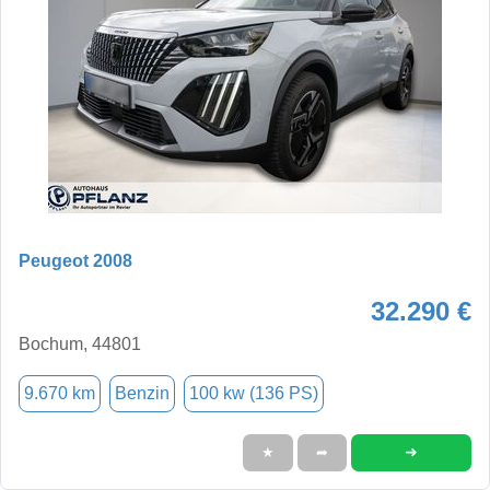
Peugeot 2008
32.290 €
Bochum, 44801
9.670 km
Benzin
100 kw (136 PS)
➜
★
➦