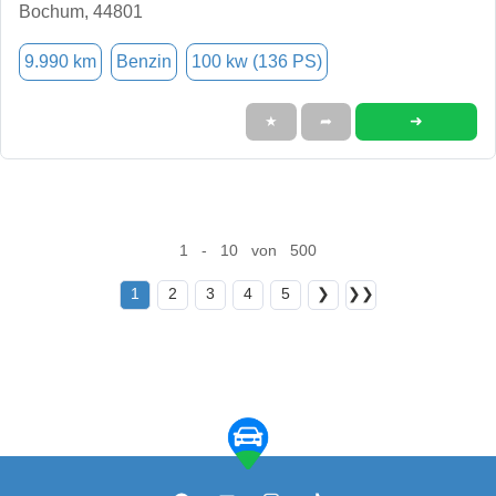
Bochum, 44801
9.990 km
Benzin
100 kw (136 PS)
➜
★
➦
1 - 10 von 500
1
2
3
4
5
❯
❯❯