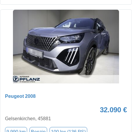
Peugeot 2008
32.090 €
Gelsenkirchen, 45881
9.990 km
Benzin
100 kw (136 PS)