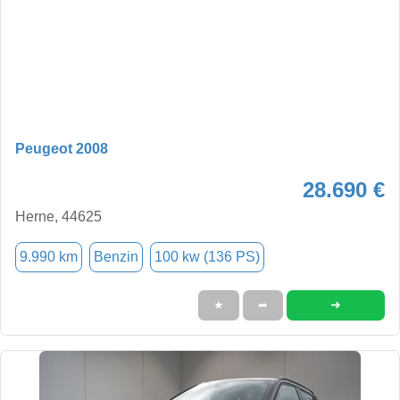
Peugeot 2008
28.690 €
Herne, 44625
9.990 km
Benzin
100 kw (136 PS)
➜
★
➦