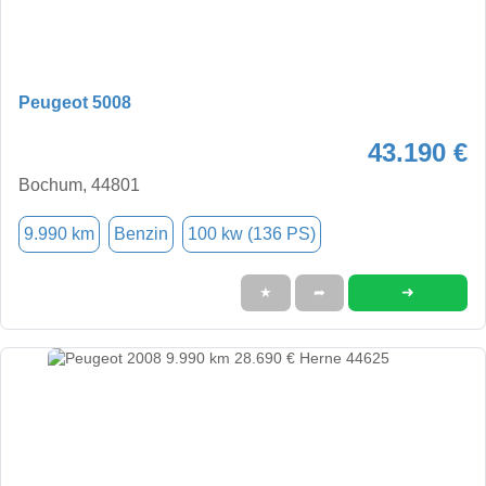
Peugeot 5008
43.190 €
Bochum, 44801
9.990 km
Benzin
100 kw (136 PS)
➜
★
➦