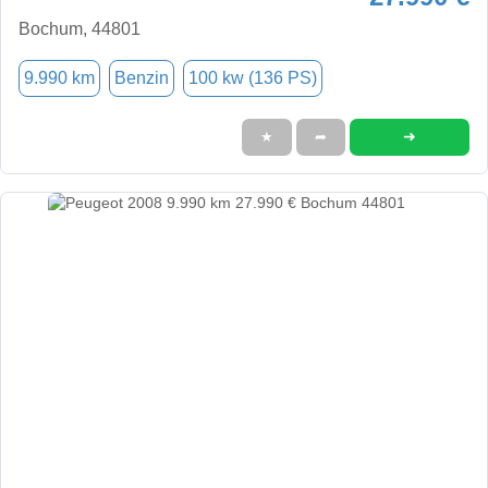
Bochum, 44801
9.990 km
Benzin
100 kw (136 PS)
➜
★
➦