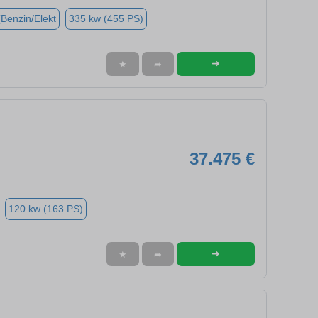
(Benzin/Elekt
335 kw (455 PS)
➜
★
➦
37.475 €
120 kw (163 PS)
➜
★
➦