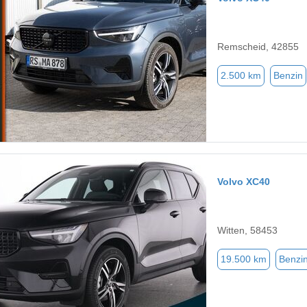
Remscheid, 42855
2.500 km
Benzin
Volvo XC40
Witten, 58453
19.500 km
Benzi