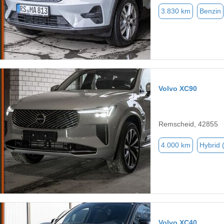
3.830 km
Benzin
Volvo XC90
Remscheid, 42855
4.000 km
Hybrid 
Volvo XC40