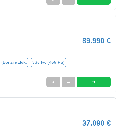
89.990 €
 (Benzin/Elekt
335 kw (455 PS)
➜
★
➦
37.090 €