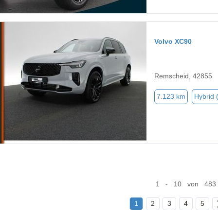
Volvo XC90
Remscheid, 42855
7.123 km
Hybrid 
1 - 10 von 483
1
2
3
4
5