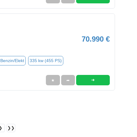
70.990 €
(Benzin/Elekt
335 kw (455 PS)
➜
★
➦
❯
❯❯