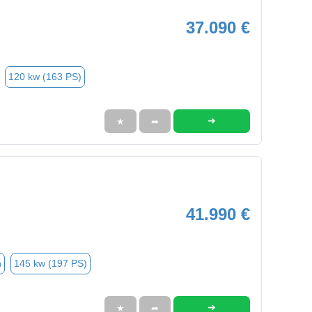
37.090 €
120 kw (163 PS)
➜
★
➦
41.990 €
n
145 kw (197 PS)
➜
★
➦