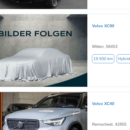
Volvo XC90
Witten, 58453
19.500 km
Hybrid
Volvo XC40
Remscheid, 42855