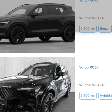
Volvo XC40
Wuppertal, 42109
2.600 km
Benzin
Volvo XC90
Wuppertal, 42109
2.500 km
Hybrid 