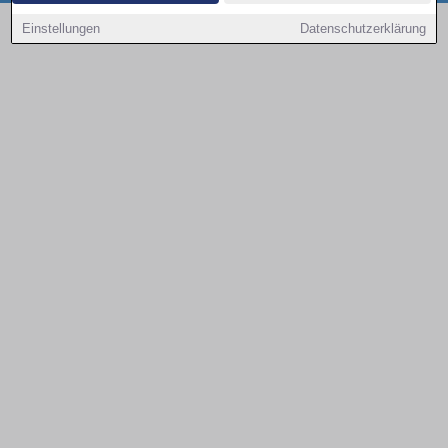
Copyright © 2000 - 2026 | 1A Infosysteme GmbH | Content by: 1a-sites-autos
Einstellungen
Datenschutzerklärung
08.08.2026