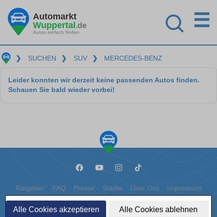
☰
Automarkt
Wuppertal
.de
Autos einfach finden
❯
SUCHEN
❯
SUV
❯
MERCEDES-BENZ
Leider konnten wir derzeit keine passenden Autos finden.
Schauen Sie bald wieder vorbei!
Ratgeber
FAQ
Presse
Städte
Über Uns
Impressum
Datenschutz
Cookies
Alle Cookies akzeptieren
Alle Cookies ablehnen