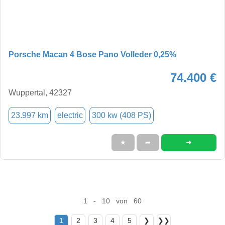
Porsche Macan 4 Bose Pano Volleder 0,25%
74.400 €
Wuppertal, 42327
23.997 km
electric
300 kw (408 PS)
➜
★
➦
1 - 10 von 60
1
2
3
4
5
❯
❯❯