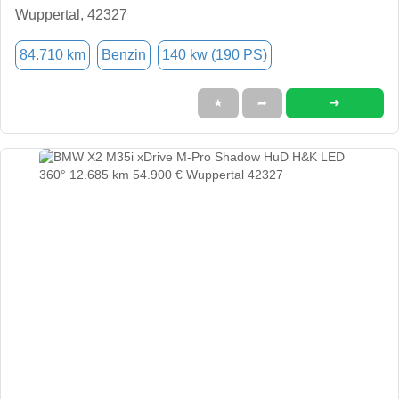
Wuppertal, 42327
84.710 km
Benzin
140 kw (190 PS)
➜
★
➦