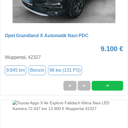
Opel Grandland X Automatik Navi PDC
9.100 €
Wuppertal, 42327
9.845 km
Benzin
96 kw (131 PS)
➜
★
➦