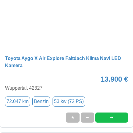
Toyota Aygo X Air Explore Faltdach Klima Navi LED
Kamera
13.900 €
Wuppertal, 42327
72.047 km
Benzin
53 kw (72 PS)
➜
★
➦