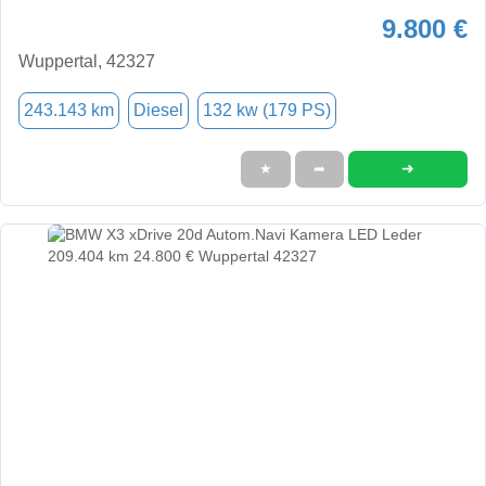
9.800 €
Wuppertal, 42327
243.143 km
Diesel
132 kw (179 PS)
➜
★
➦