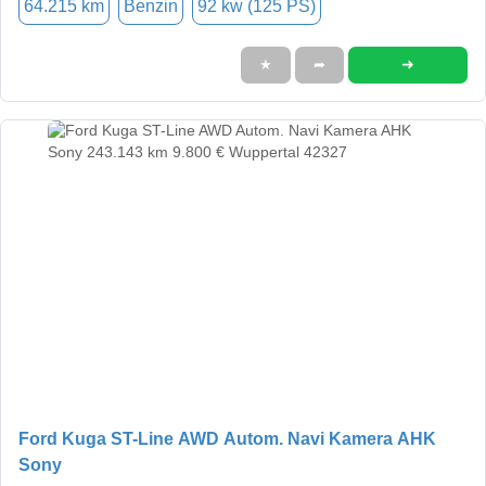
64.215 km
Benzin
92 kw (125 PS)
➜
★
➦
Ford Kuga ST-Line AWD Autom. Navi Kamera AHK
Sony