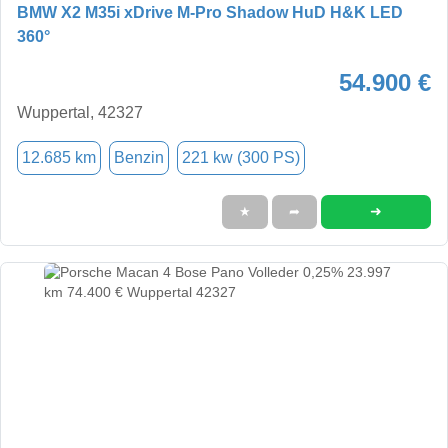
BMW X2 M35i xDrive M-Pro Shadow HuD H&K LED
360°
54.900 €
Wuppertal, 42327
12.685 km
Benzin
221 kw (300 PS)
➜
★
➦