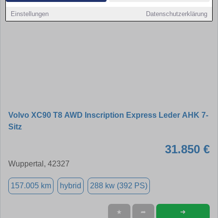
Einstellungen
Datenschutzerklärung
Volvo XC90 T8 AWD Inscription Express Leder AHK 7-
Sitz
31.850 €
Wuppertal, 42327
157.005 km
hybrid
288 kw (392 PS)
➜
★
➦