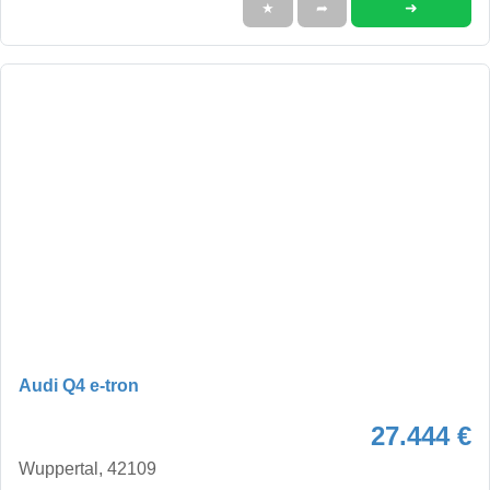
➜
★
➦
Audi Q4 e-tron
27.444 €
Wuppertal, 42109