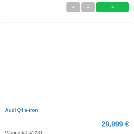
➜
★
➦
Audi Q4 e-tron
29.999 €
Wuppertal, 42281