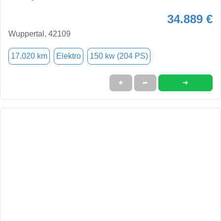
34.889 €
Wuppertal, 42109
17.020 km
Elektro
150 kw (204 PS)
➜
★
➦