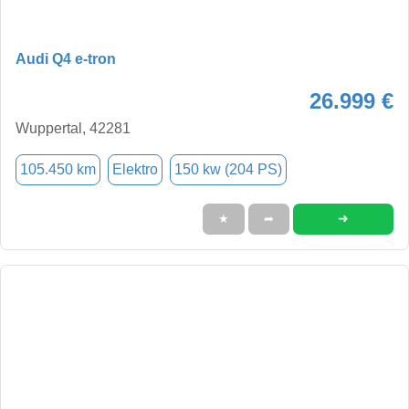
Audi Q4 e-tron
26.999 €
Wuppertal, 42281
105.450 km
Elektro
150 kw (204 PS)
➜
★
➦