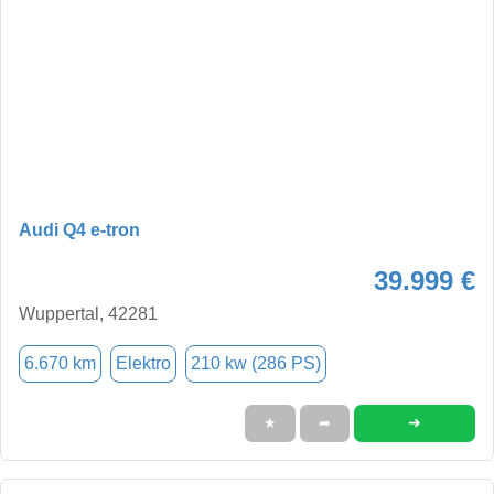
Audi Q4 e-tron
39.999 €
Wuppertal, 42281
6.670 km
Elektro
210 kw (286 PS)
➜
★
➦