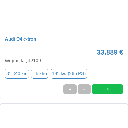
Audi Q4 e-tron
33.889 €
Wuppertal, 42109
85.040 km
Elektro
195 kw (265 PS)
➜
★
➦