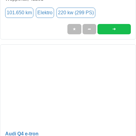
101.650 km
Elektro
220 kw (299 PS)
➜
★
➦
Audi Q4 e-tron