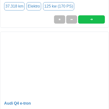
37.318 km
Elektro
125 kw (170 PS)
➜
★
➦
Audi Q4 e-tron