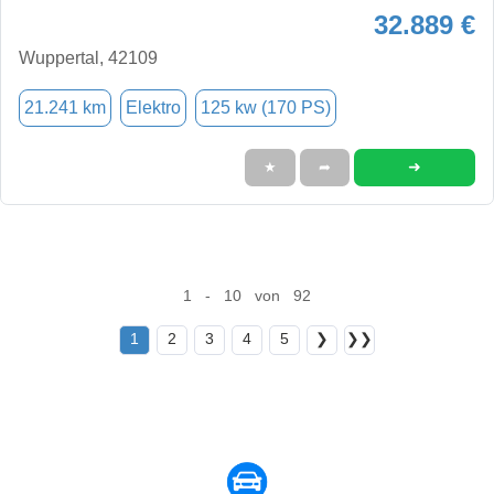
32.889 €
Wuppertal, 42109
21.241 km
Elektro
125 kw (170 PS)
➜
★
➦
1 - 10 von 92
1
2
3
4
5
❯
❯❯