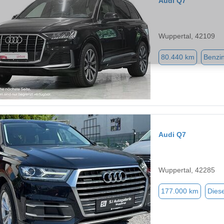
Audi Q7
Wuppertal, 42109
80.440 km
Benzi
Audi Q7
Wuppertal, 42285
177.000 km
Diese