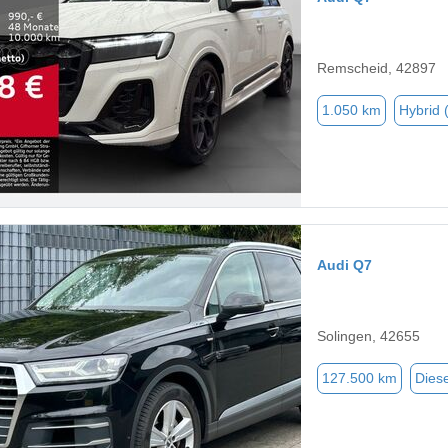
Remscheid, 42897
1.050 km
Hybrid 
Audi Q7
Solingen, 42655
127.500 km
Diese