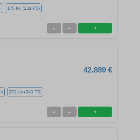
l
170 kw (231 PS)
➜
★
➦
42.889 €
in
250 kw (340 PS)
➜
★
➦