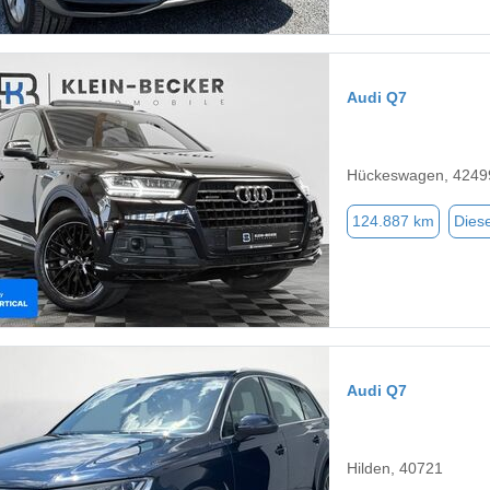
Audi Q7
Hückeswagen, 4249
124.887 km
Diese
Audi Q7
Hilden, 40721