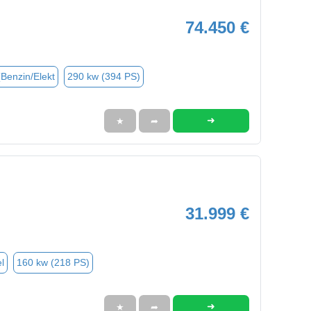
74.450 €
(Benzin/Elekt
290 kw (394 PS)
➜
★
➦
31.999 €
l
160 kw (218 PS)
➜
★
➦