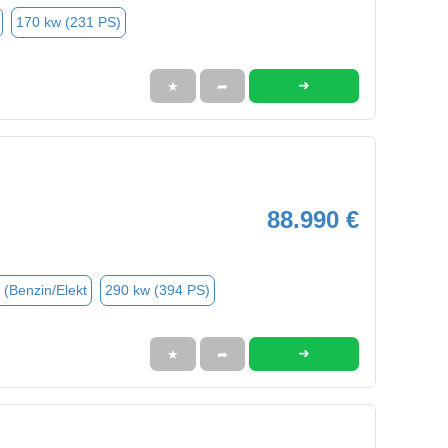
170 kw (231 PS)
➜
★
➦
88.990 €
 (Benzin/Elekt
290 kw (394 PS)
➜
★
➦