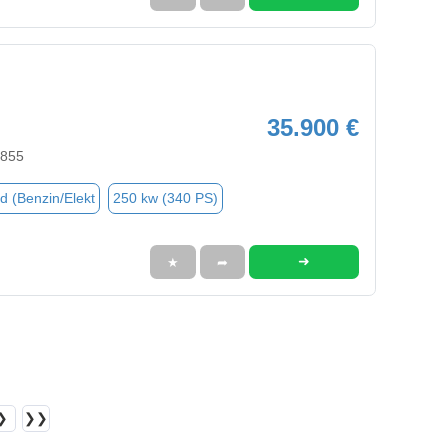
35.900 €
2855
d (Benzin/Elekt
250 kw (340 PS)
➜
★
➦
❯
❯❯