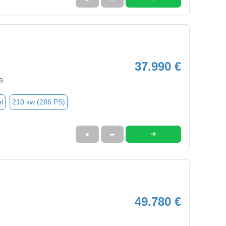
37.990 €
9
l
210 kw (286 PS)
➜
★
➦
49.780 €