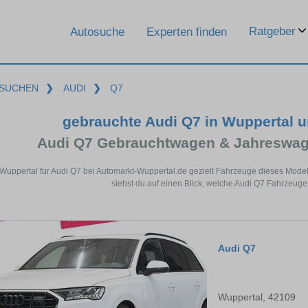
Ratgeber
Autosuche
Experten finden
SUCHEN
❯
AUDI
❯
Q7
gebrauchte Audi Q7 in Wuppertal 
Audi Q7 Gebrauchtwagen & Jahreswag
 Wuppertal für Audi Q7 bei Automarkt-Wuppertal.de gezielt Fahrzeuge dieses Mode
siehst du auf einen Blick, welche Audi Q7 Fahrzeuge
Audi Q7
Wuppertal, 42109