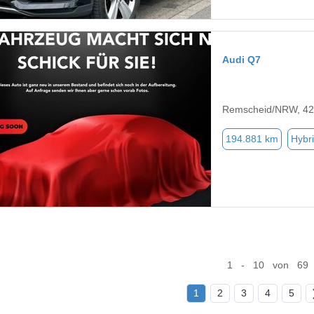
Audi Q7
Remscheid/NRW, 4
194.881 km
Hybri
1 - 10 von 69
1
2
3
4
5