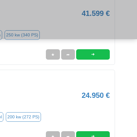
41.599 €
n
250 kw (340 PS)
➜
★
➦
24.950 €
l
200 kw (272 PS)
➜
★
➦