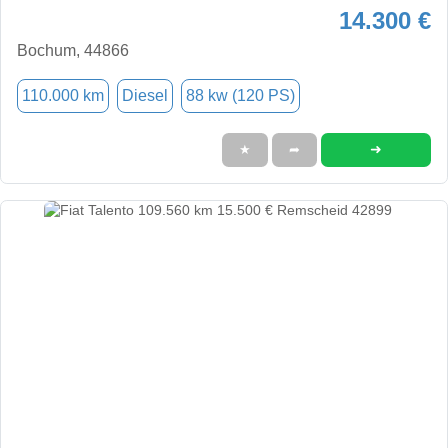
14.300 €
Bochum, 44866
110.000 km
Diesel
88 kw (120 PS)
➜
★
➦