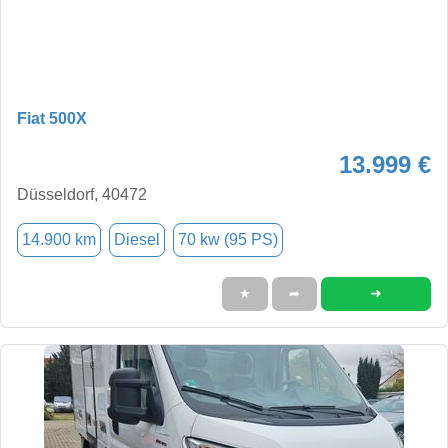
Fiat 500X
13.999 €
Düsseldorf, 40472
14.900 km
Diesel
70 kw (95 PS)
➜
★
➦