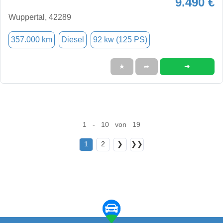
9.490 €
Wuppertal, 42289
357.000 km
Diesel
92 kw (125 PS)
➜
★
➦
1 - 10 von 19
1
2
❯
❯❯