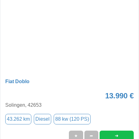
Fiat Doblo
13.990 €
Solingen, 42653
43.262 km
Diesel
88 kw (120 PS)
➜
★
➦