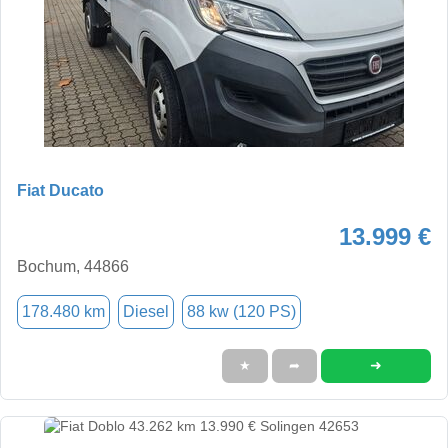
Fiat Ducato
13.999 €
Bochum, 44866
178.480 km
Diesel
88 kw (120 PS)
➜
★
➦