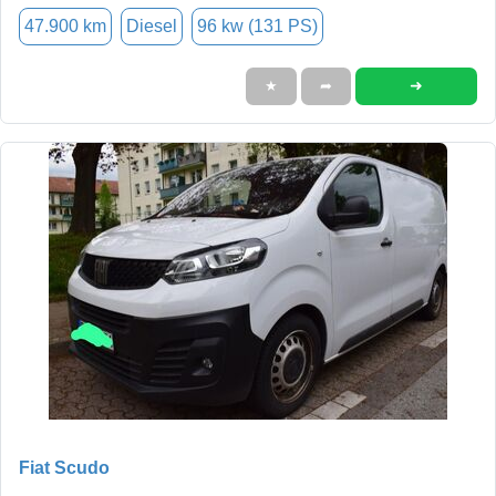
47.900 km
Diesel
96 kw (131 PS)
➜
★
➦
Fiat Scudo