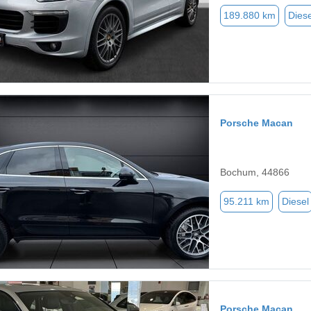
189.880 km
Diese
Porsche Macan
Bochum, 44866
95.211 km
Diesel
Porsche Macan