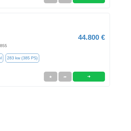
44.800 €
2855
l
283 kw (385 PS)
➜
★
➦