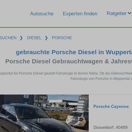
Ratgeber
Autosuche
Experten finden
SUCHEN
❯
DIESEL
❯
PORSCHE
gebrauchte Porsche Diesel in Wuppert
Porsche Diesel Gebrauchtwagen & Jahres
uppertal für Porsche Diesel gezielt Fahrzeuge in deiner Nähe. Ob als Gebrauchtwa
Fahrzeuge von Porsche in Wuppertal v
Porsche Cayenne
Düsseldorf, 40489