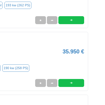
l
193 kw (262 PS)
➜
★
➦
35.950 €
190 kw (258 PS)
➜
★
➦