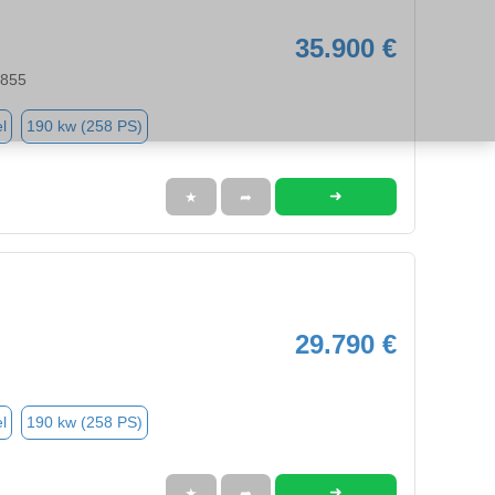
35.900 €
2855
l
190 kw (258 PS)
➜
★
➦
29.790 €
l
190 kw (258 PS)
➜
★
➦