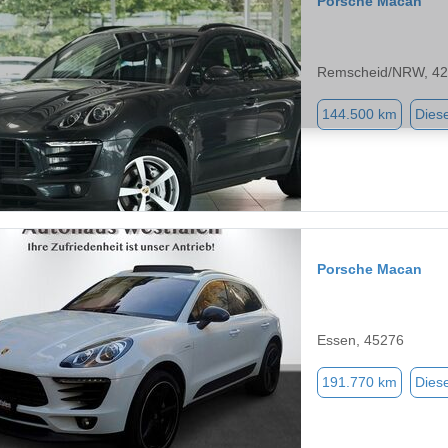
Porsche Macan
Remscheid/NRW, 4
144.500 km
Diese
Porsche Macan
Essen, 45276
191.770 km
Diese