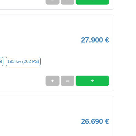
27.900 €
l
193 kw (262 PS)
➜
★
➦
26.690 €