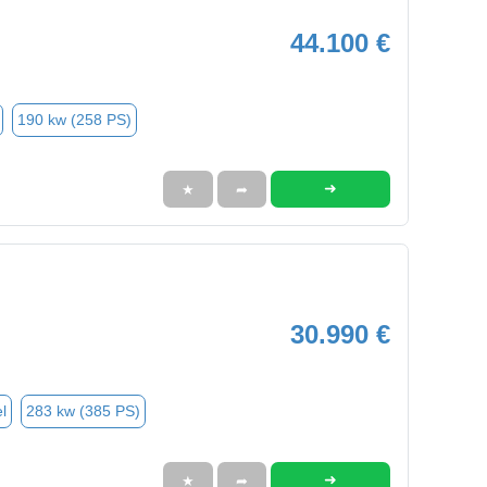
44.100 €
190 kw (258 PS)
➜
★
➦
30.990 €
l
283 kw (385 PS)
➜
★
➦