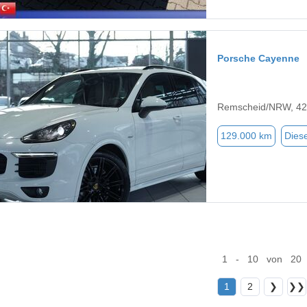
Porsche Cayenne
Remscheid/NRW, 4
129.000 km
Diese
1 - 10 von 20
1
2
❯
❯❯