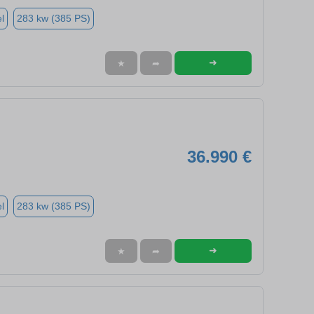
l
283 kw (385 PS)
➜
★
➦
36.990 €
l
283 kw (385 PS)
➜
★
➦