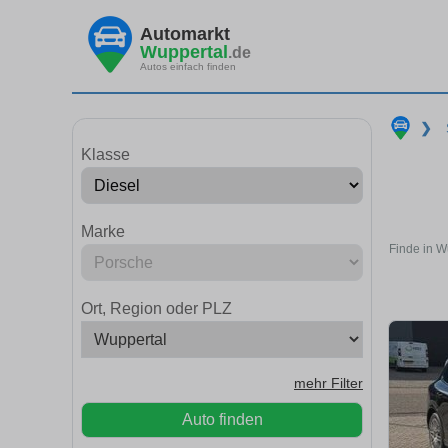
Automarkt
Wuppertal
.de
Autos einfach finden
❯
Klasse
Marke
Finde in W
Ort, Region oder PLZ
mehr Filter
Auto finden