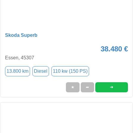
Skoda Superb
38.480 €
Essen, 45307
13.800 km
Diesel
110 kw (150 PS)
➜
★
➦