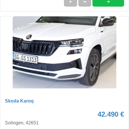
➜
★
➦
Skoda Karoq
42.490 €
Solingen, 42651