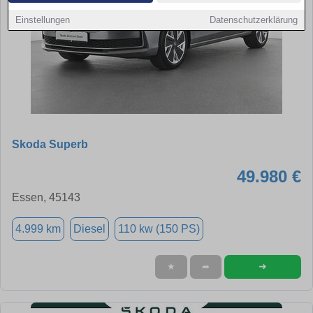
Einstellungen
Datenschutzerklärung
Skoda Superb
49.980 €
Essen, 45143
4.999 km
Diesel
110 kw (150 PS)
➜
★
➦