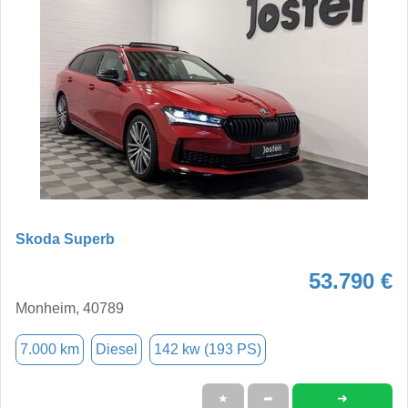
Skoda Superb
53.790 €
Monheim, 40789
7.000 km
Diesel
142 kw (193 PS)
➜
★
➦