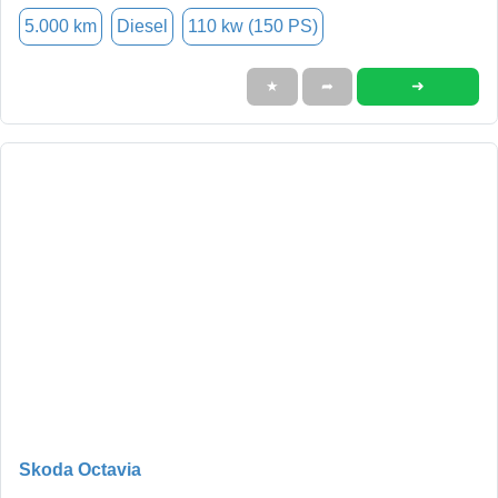
5.000 km
Diesel
110 kw (150 PS)
➜
★
➦
Skoda Octavia