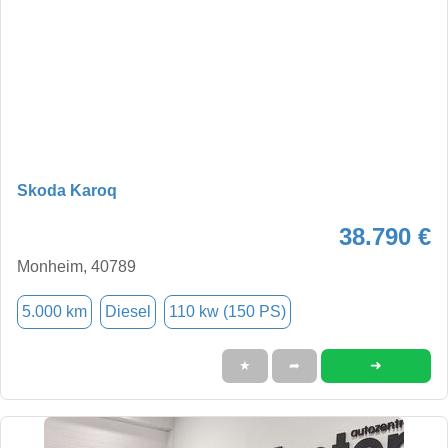
Skoda Karoq
38.790 €
Monheim, 40789
5.000 km
Diesel
110 kw (150 PS)
➜
★
➦