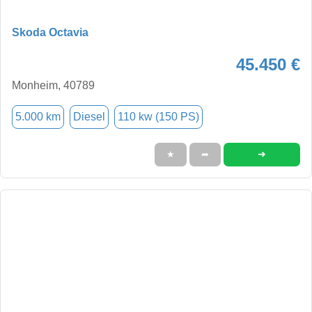
Skoda Octavia
45.450 €
Monheim, 40789
5.000 km
Diesel
110 kw (150 PS)
➜
★
➦