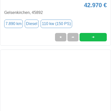
42.970 €
Gelsenkirchen, 45892
7.890 km
Diesel
110 kw (150 PS)
➜
★
➦