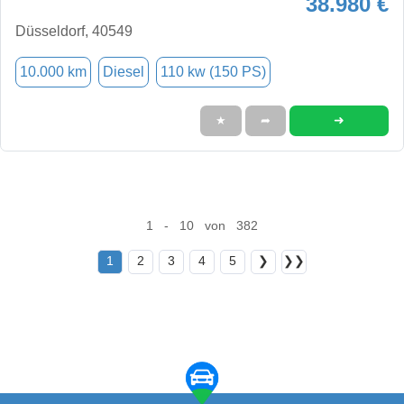
38.980 €
Düsseldorf, 40549
10.000 km
Diesel
110 kw (150 PS)
➜
★
➦
1 - 10 von 382
1
2
3
4
5
❯
❯❯