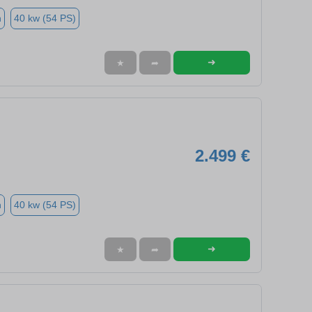
n
40 kw (54 PS)
➜
★
➦
2.499 €
n
40 kw (54 PS)
➜
★
➦