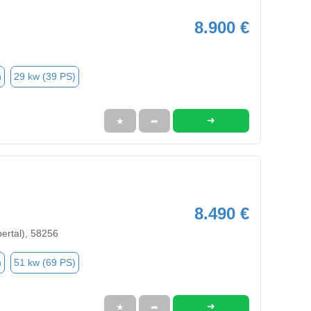
8.900 €
n
29 kw (39 PS)
➜
★
➦
8.490 €
ertal), 58256
n
51 kw (69 PS)
➜
★
➦