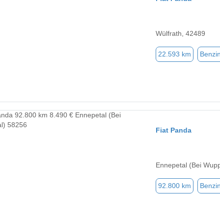
Wülfrath, 42489
22.593 km
Benzi
Fiat Panda
Ennepetal (Bei Wupp
92.800 km
Benzi