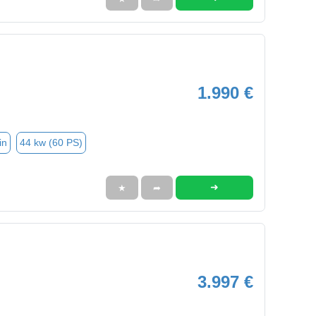
1.990 €
in
44 kw (60 PS)
➜
★
➦
3.997 €