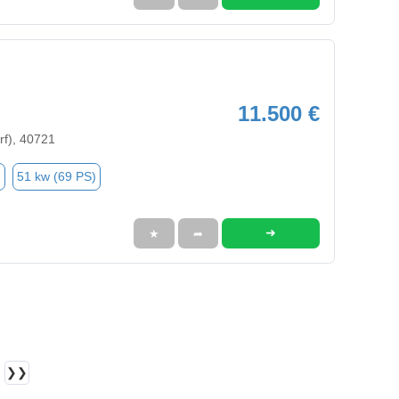
11.500 €
rf), 40721
n
51 kw (69 PS)
➜
★
➦
❯❯