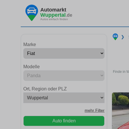
Automarkt
Wuppertal
.de
Autos einfach finden
❯
Marke
Modelle
Finde in 
Ort, Region oder PLZ
mehr Filter
Auto finden