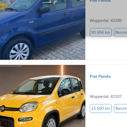
Fiat Panda
Wuppertal, 42285
93.684 km
Benzi
Fiat Panda
Wuppertal, 42107
15.500 km
Benzi