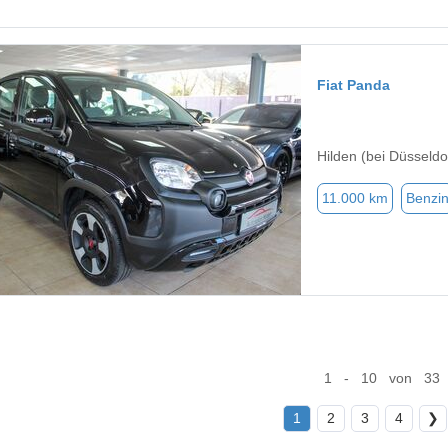
Fiat Panda
Hilden (bei Düsseldo
11.000 km
Benzi
1 - 10 von 33
1
2
3
4
❯