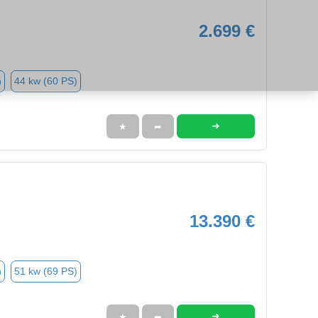
2.699 €
n
44 kw (60 PS)
➜
★
➦
13.390 €
n
51 kw (69 PS)
➜
★
➦