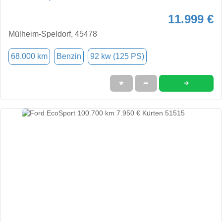
11.999 €
Mülheim-Speldorf, 45478
68.000 km
Benzin
92 kw (125 PS)
➜
★
➦