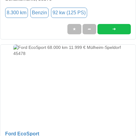
8.300 km
Benzin
92 kw (125 PS)
➜
★
➦
Ford EcoSport