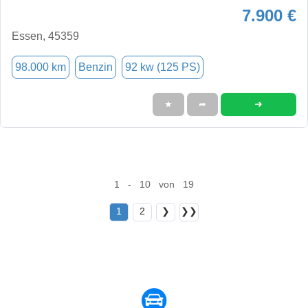
7.900 €
Essen, 45359
98.000 km
Benzin
92 kw (125 PS)
➜
★
➦
1 - 10 von 19
1
2
❯
❯❯