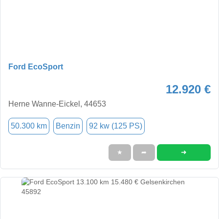
Ford EcoSport
12.920 €
Herne Wanne-Eickel, 44653
50.300 km
Benzin
92 kw (125 PS)
➜
★
➦