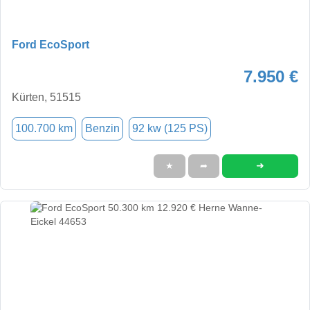
Ford EcoSport
7.950 €
Kürten, 51515
100.700 km
Benzin
92 kw (125 PS)
➜
★
➦