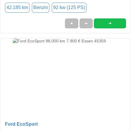
42.185 km
Benzin
92 kw (125 PS)
➜
★
➦
Ford EcoSport