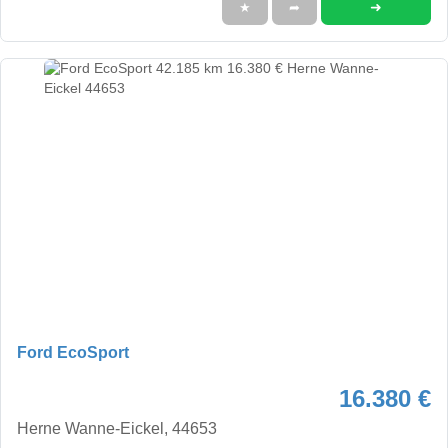
➜
★
➦
Ford EcoSport
16.380 €
Herne Wanne-Eickel, 44653