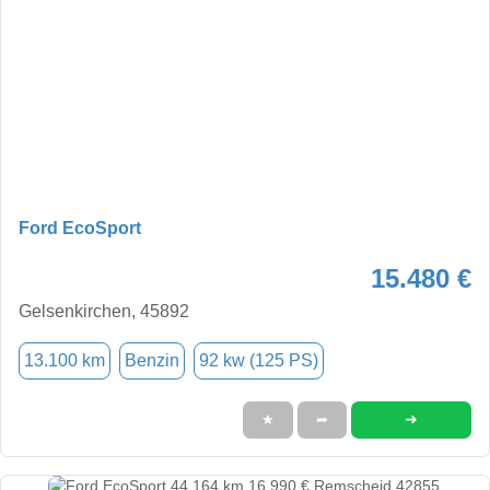
Ford EcoSport
15.480 €
Gelsenkirchen, 45892
13.100 km
Benzin
92 kw (125 PS)
➜
★
➦