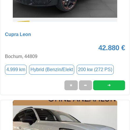
Cupra Leon
42.880 €
Bochum, 44809
4.999 km
Hybrid (Benzin/Elekt
200 kw (272 PS)
➜
★
➦