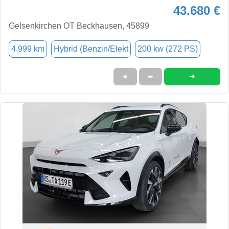
43.680 €
Gelsenkirchen OT Beckhausen, 45899
4.999 km
Hybrid (Benzin/Elekt
200 kw (272 PS)
➜
★
➦