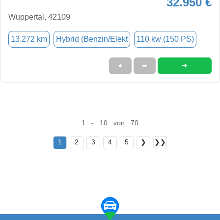
32.950 €
Wuppertal, 42109
13.272 km
Hybrid (Benzin/Elekt
110 kw (150 PS)
➜
★
➦
1 - 10 von 70
1
2
3
4
5
❯
❯❯