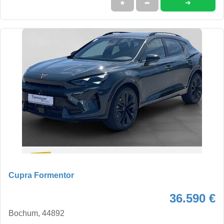
➜
★
➦
Cupra Formentor
36.590 €
Bochum, 44892