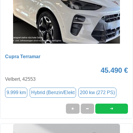
Cupra Terramar
45.490 €
Velbert, 42553
9.999 km
Hybrid (Benzin/Elekt
200 kw (272 PS)
➜
★
➦