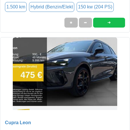
1.500 km
Hybrid (Benzin/Elekt
150 kw (204 PS)
➜
★
➦
Cupra Leon