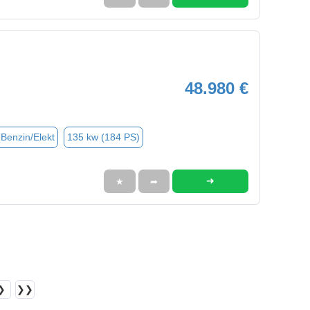
48.980 €
(Benzin/Elekt
135 kw (184 PS)
➜
★
➦
❯
❯❯