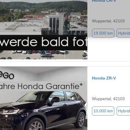
Honda CR-V
Wuppertal, 42103
19.500 km
Hybrid
Honda ZR-V
Wuppertal, 42103
10.000 km
Hybrid