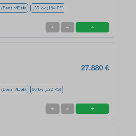
 (Benzin/Elekt
135 kw (184 PS)
➜
★
➦
27.880 €
 (Benzin/Elekt
90 kw (122 PS)
➜
★
➦