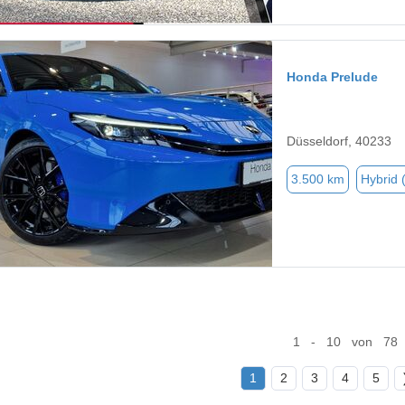
Honda Prelude
Düsseldorf, 40233
3.500 km
Hybrid 
1 - 10 von 78
1
2
3
4
5