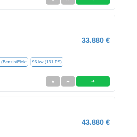
33.880 €
 (Benzin/Elekt
96 kw (131 PS)
➜
★
➦
43.880 €