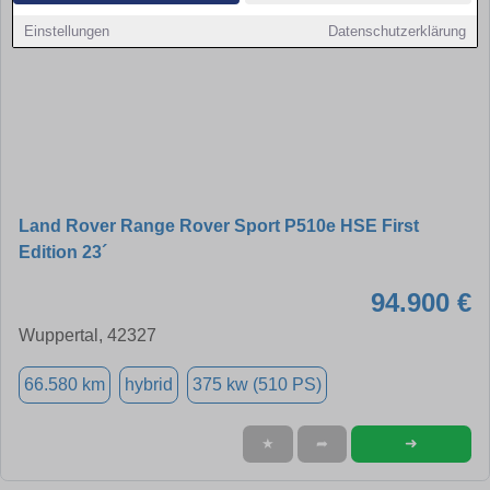
Einstellungen
Datenschutzerklärung
Land Rover Range Rover Sport P510e HSE First
Edition 23´
94.900 €
Wuppertal, 42327
66.580 km
hybrid
375 kw (510 PS)
➜
★
➦