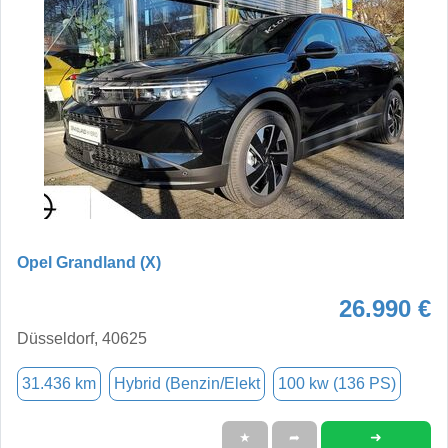
Opel Grandland (X)
26.990 €
Düsseldorf, 40625
31.436 km
Hybrid (Benzin/Elekt
100 kw (136 PS)
➜
★
➦