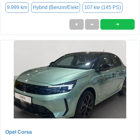
9.999 km
Hybrid (Benzin/Elekt
107 kw (145 PS)
➜
★
➦
Opel Corsa