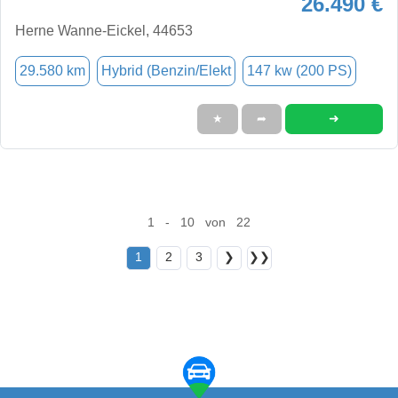
26.490 €
Herne Wanne-Eickel, 44653
29.580 km
Hybrid (Benzin/Elekt
147 kw (200 PS)
➜
★
➦
1 - 10 von 22
1
2
3
❯
❯❯