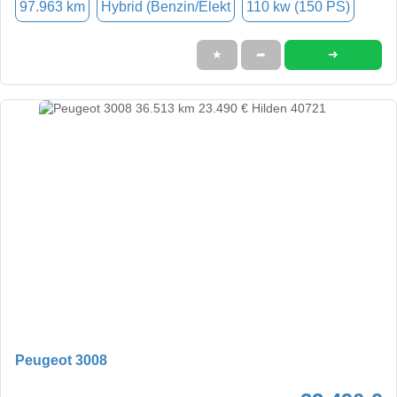
97.963 km
Hybrid (Benzin/Elekt
110 kw (150 PS)
➜
★
➦
Peugeot 3008