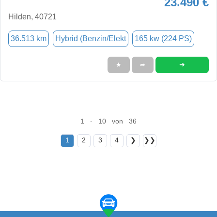
23.490 €
Hilden, 40721
36.513 km
Hybrid (Benzin/Elekt
165 kw (224 PS)
➜
★
➦
1 - 10 von 36
1
2
3
4
❯
❯❯