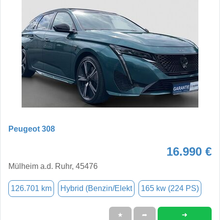
Peugeot 308
16.990 €
Mülheim a.d. Ruhr, 45476
126.701 km
Hybrid (Benzin/Elekt
165 kw (224 PS)
➜
★
➦