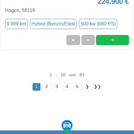
224.900 €
Hagen, 58119
9.999 km
Hybrid (Benzin/Elekt
500 kw (680 PS)
➜
★
➦
1 - 10 von 83
1
2
3
4
5
❯
❯❯