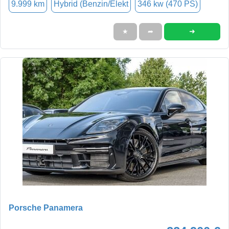
9.999 km
Hybrid (Benzin/Elekt
346 kw (470 PS)
➜
★
➦
Porsche Panamera