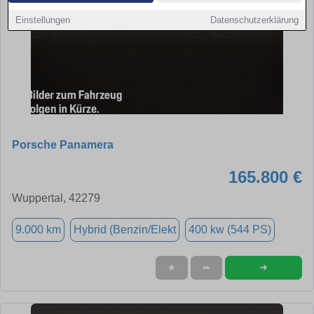
Einstellungen
Datenschutzerklärung
Porsche Panamera
165.800 €
Wuppertal, 42279
9.000 km
Hybrid (Benzin/Elekt
400 kw (544 PS)
➜
★
➦