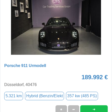
Porsche 911 Urmodell
189.992 €
Düsseldorf, 40476
5.321 km
Hybrid (Benzin/Elekt
357 kw (485 PS)
➜
★
➦