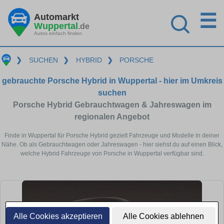
☰
Automarkt
Wuppertal
.de
Autos einfach finden
❯
SUCHEN
❯
HYBRID
❯
PORSCHE
gebrauchte Porsche Hybrid in Wuppertal - hier im Umkreis
suchen
Porsche Hybrid Gebrauchtwagen & Jahreswagen im
regionalen Angebot
Finde in Wuppertal für Porsche Hybrid gezielt Fahrzeuge und Modelle in deiner
Nähe. Ob als Gebrauchtwagen oder Jahreswagen - hier siehst du auf einen Blick,
welche Hybrid Fahrzeuge von Porsche in Wuppertal verfügbar sind.
Alle Cookies akzeptieren
Alle Cookies ablehnen