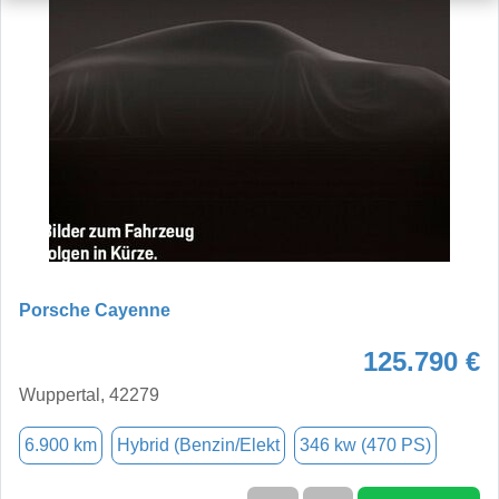
Porsche Cayenne
125.790 €
Wuppertal, 42279
6.900 km
Hybrid (Benzin/Elekt
346 kw (470 PS)