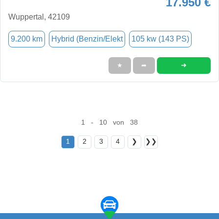
17.950 €
Wuppertal, 42109
9.200 km
Hybrid (Benzin/Elekt
105 kw (143 PS)
➜
★
➦
1 - 10 von 38
1
2
3
4
❯
❯❯