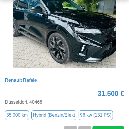
Renault Rafale
31.500 €
Düsseldorf, 40468
35.000 km
Hybrid (Benzin/Elekt
96 kw (131 PS)