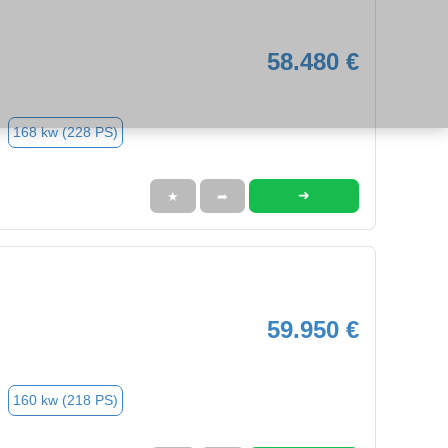
58.480 €
168 kw (228 PS)
➜
★
➦
59.950 €
160 kw (218 PS)