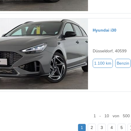
Hyundai i30
Düsseldorf, 40599
1.100 km
Benzin
1 - 10 von 500
1
2
3
4
5