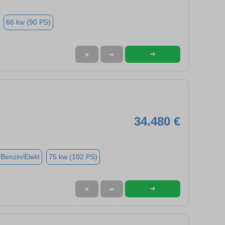
66 kw (90 PS)
➜
★
➦
34.480 €
(Benzin/Elekt
75 kw (102 PS)
➜
★
➦