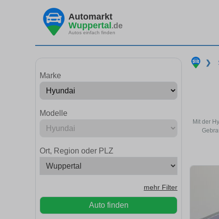
Automarkt
Wuppertal
.de
Autos einfach finden
❯
Marke
Modelle
Mit der H
Gebrau
Ort, Region oder PLZ
mehr Filter
Auto finden