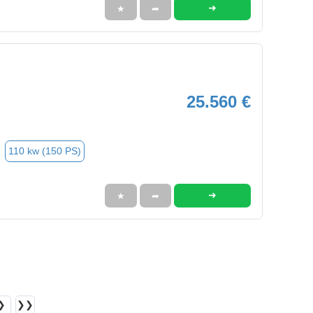
➜
★
➦
25.560 €
110 kw (150 PS)
➜
★
➦
❯
❯❯