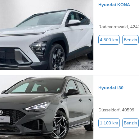
Hyundai KONA
Radevormwald, 424
4.500 km
Benzin
Hyundai i30
Düsseldorf, 40599
1.100 km
Benzin