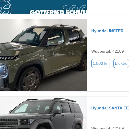
Hyundai INSTER
Wuppertal, 42109
1.500 km
Elektro
Hyundai SANTA FE
Wuppertal, 42109