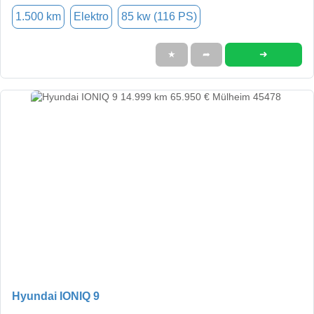
1.500 km
Elektro
85 kw (116 PS)
➜
★
➦
Hyundai IONIQ 9