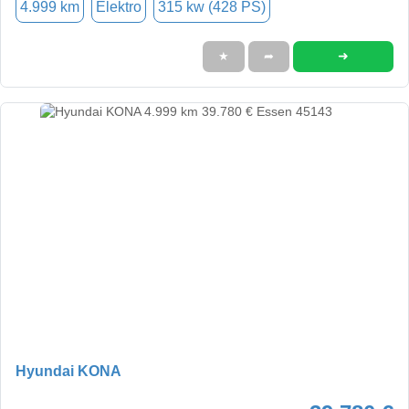
4.999 km
Elektro
315 kw (428 PS)
➜
★
➦
Hyundai KONA