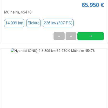
65.950 €
Mülheim, 45478
14.999 km
Elektro
226 kw (307 PS)
➜
★
➦