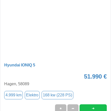
Hyundai IONIQ 5
51.990 €
Hagen, 58089
4.999 km
Elektro
168 kw (228 PS)
➜
★
➦