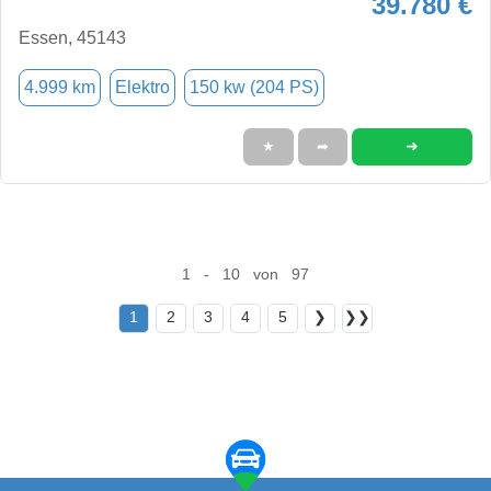
39.780 €
Essen, 45143
4.999 km
Elektro
150 kw (204 PS)
➜
★
➦
1 - 10 von 97
1
2
3
4
5
❯
❯❯