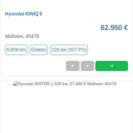
Hyundai IONIQ 9
62.950 €
Mülheim, 45478
8.809 km
Elektro
226 kw (307 PS)
➜
★
➦