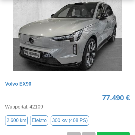
Volvo EX90
77.490 €
Wuppertal, 42109
2.600 km
Elektro
300 kw (408 PS)