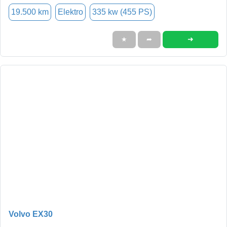
19.500 km
Elektro
335 kw (455 PS)
➜
★
➦
Volvo EX30