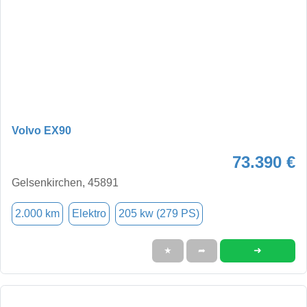
Volvo EX90
73.390 €
Gelsenkirchen, 45891
2.000 km
Elektro
205 kw (279 PS)
➜
★
➦