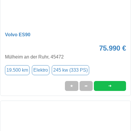
Volvo ES90
75.990 €
Mülheim an der Ruhr, 45472
19.500 km
Elektro
245 kw (333 PS)
➜
★
➦