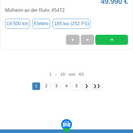
49.990 €
Mülheim an der Ruhr, 45472
19.500 km
Elektro
185 kw (252 PS)
➜
★
➦
1 - 10 von 63
1
2
3
4
5
❯
❯❯