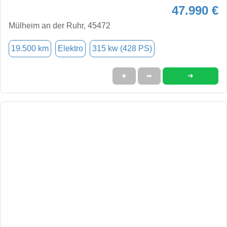
47.990 €
Mülheim an der Ruhr, 45472
19.500 km
Elektro
315 kw (428 PS)
➜
★
➦