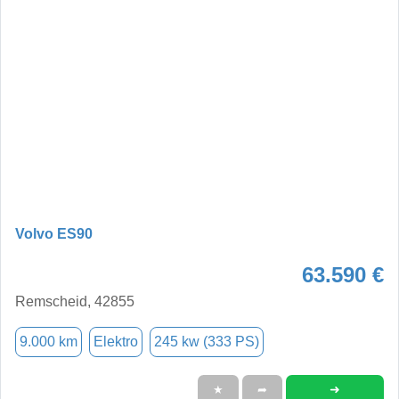
Volvo ES90
63.590 €
Remscheid, 42855
9.000 km
Elektro
245 kw (333 PS)
➜
★
➦