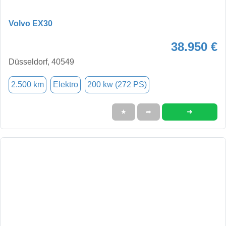
Volvo EX30
38.950 €
Düsseldorf, 40549
2.500 km
Elektro
200 kw (272 PS)
➜
★
➦