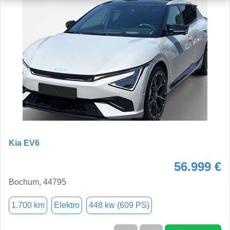
Kia EV6
56.999 €
Bochum, 44795
1.700 km
Elektro
448 kw (609 PS)