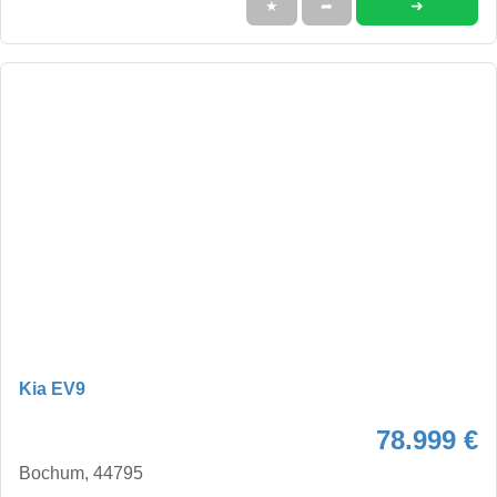
➜
★
➦
Kia EV9
78.999 €
Bochum, 44795