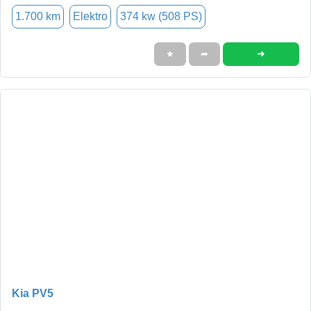
1.700 km
Elektro
374 kw (508 PS)
➜
★
➦
Kia PV5