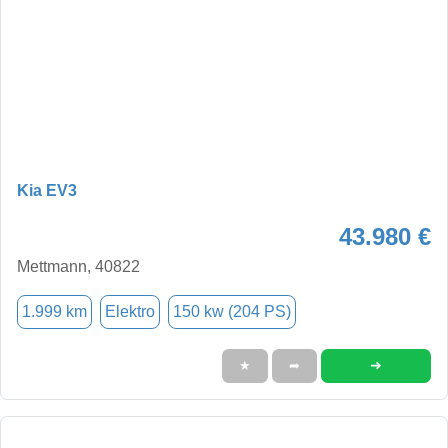
Kia EV3
43.980 €
Mettmann, 40822
1.999 km
Elektro
150 kw (204 PS)
➜
★
➦