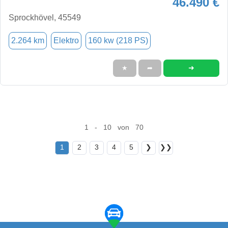
46.490 €
Sprockhövel, 45549
2.264 km
Elektro
160 kw (218 PS)
➜
★
➦
1 - 10 von 70
1
2
3
4
5
❯
❯❯