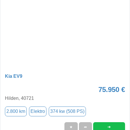
Kia EV9
75.950 €
Hilden, 40721
2.800 km
Elektro
374 kw (508 PS)
➜
★
➦