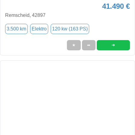
41.490 €
Remscheid, 42897
3.500 km
Elektro
120 kw (163 PS)
➜
★
➦