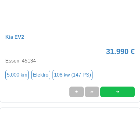
Kia EV2
31.990 €
Essen, 45134
5.000 km
Elektro
108 kw (147 PS)
➜
★
➦