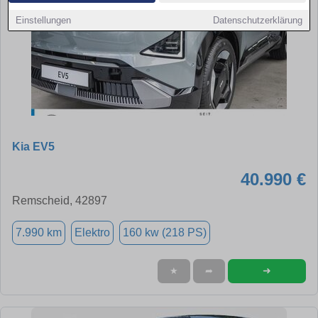
Einstellungen
Datenschutzerklärung
Kia EV5
40.990 €
Remscheid, 42897
7.990 km
Elektro
160 kw (218 PS)
➜
★
➦