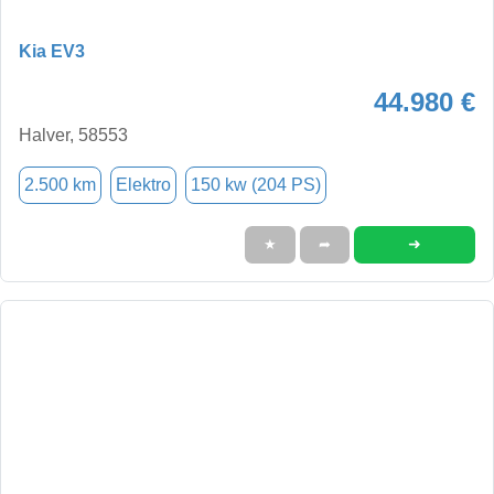
Kia EV3
44.980 €
Halver, 58553
2.500 km
Elektro
150 kw (204 PS)
➜
★
➦